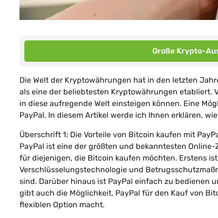
Große Krypto-Aus
Die Welt der Kryptowährungen hat in den letzten Jahr
als eine der beliebtesten Kryptowährungen etabliert. V
in diese aufregende Welt einsteigen können. Eine Mögl
PayPal. In diesem Artikel werde ich Ihnen erklären, wi
Überschrift 1: Die Vorteile von Bitcoin kaufen mit PayP
PayPal ist eine der größten und bekanntesten Online-Z
für diejenigen, die Bitcoin kaufen möchten. Erstens is
Verschlüsselungstechnologie und Betrugsschutzmaßna
sind. Darüber hinaus ist PayPal einfach zu bedienen 
gibt auch die Möglichkeit, PayPal für den Kauf von B
flexiblen Option macht.