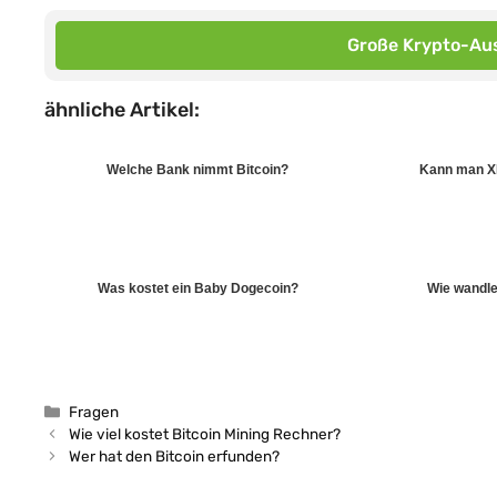
Große Krypto-Aus
ähnliche Artikel:
Welche Bank nimmt Bitcoin?
Kann man X
Was kostet ein Baby Dogecoin?
Wie wandle
Kategorien
Fragen
Wie viel kostet Bitcoin Mining Rechner?
Wer hat den Bitcoin erfunden?