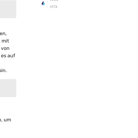
HTX
en,
 mit
r von
 es auf
in.
n, um