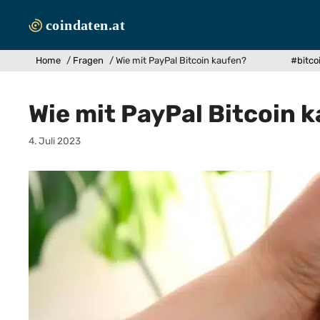
Zum
Inhalt
springen
Home
/
Fragen
/
Wie mit PayPal Bitcoin kaufen?
#bitco
Wie mit PayPal Bitcoin 
4. Juli 2023