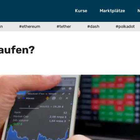
Kurse
Marktplätze
in
#ethereum
#tether
#dash
#polkadot
kaufen?