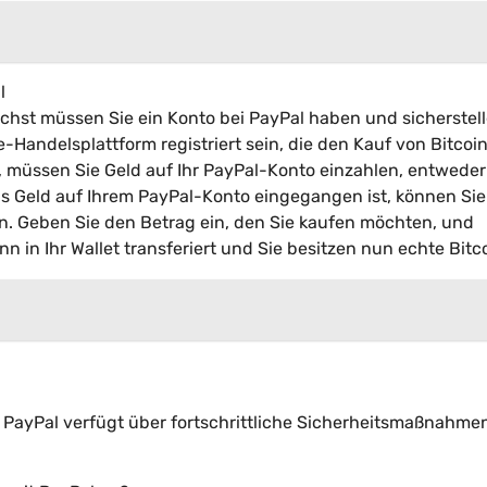
l
ächst müssen Sie ein Konto bei PayPal haben und sicherstell
ne-Handelsplattform registriert sein, die den Kauf von Bitcoin
n, müssen Sie Geld auf Ihr PayPal-Konto einzahlen, entwede
as Geld auf Ihrem PayPal-Konto eingegangen ist, können Sie
n. Geben Sie den Betrag ein, den Sie kaufen möchten, und
n in Ihr Wallet transferiert und Sie besitzen nun echte Bitco
er. PayPal verfügt über fortschrittliche Sicherheitsmaßnahme