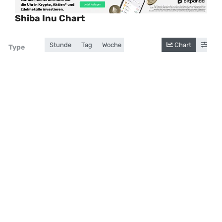
Shiba Inu Chart
Stunde
Tag
Woche
Monat
Jahr
Chart
Gesamt
Cand
Zoom
Type