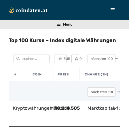
Zum
Inhalt
Menü
springen
Menu
Top 100 Kurse – Index digitale Währungen
€
EUR
0
nächsten 100
#
COIN
PREIS
CHANGE (1H)
2
nächsten 100
Kryptowährungen:
Märkte:
18.218
1.505
Marktkapital:
1,99 T
24h Vol:
46,84 B
€
BTC Dominanz:
56,77%