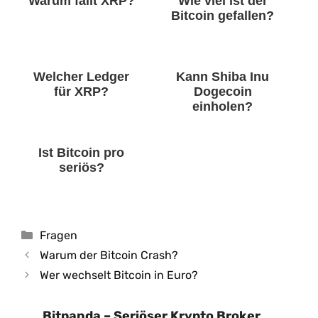
Warum fällt XRP?
Wie viel ist der
Bitcoin gefallen?
Welcher Ledger
Kann Shiba Inu
für XRP?
Dogecoin
einholen?
Ist Bitcoin pro
seriös?
Kategorien
Fragen
Warum der Bitcoin Crash?
Wer wechselt Bitcoin in Euro?
Bitpanda – Seriöser Krypto Broker