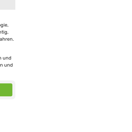
gie,
tig,
ahren.
en und
en und