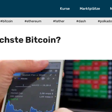
Kurse
Marktplätze
#bitcoin
#ethereum
#tether
#dash
#polkado
ächste Bitcoin?