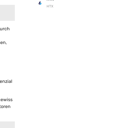
HTX
Durch
sen,
enzial
gewiss
toren