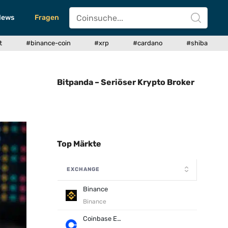
News
Fragen
t
#binance-coin
#xrp
#cardano
#shiba
Bitpanda – Seriöser Krypto Broker
Top Märkte
EXCHANGE
Binance
Binance
Coinbase Exchange