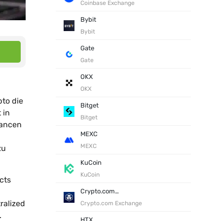
Coinbase Exchange
Bybit
Bybit
Gate
Gate
OKX
OKX
to die
Bitget
 in
Bitget
hancen
MEXC
MEXC
zu
KuCoin
KuCoin
cts
Crypto.com Exchange
ralized
Crypto.com Exchange
.
HTX