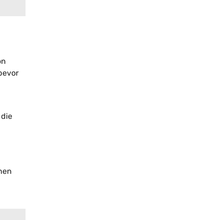
on
bevor
 die
nnen