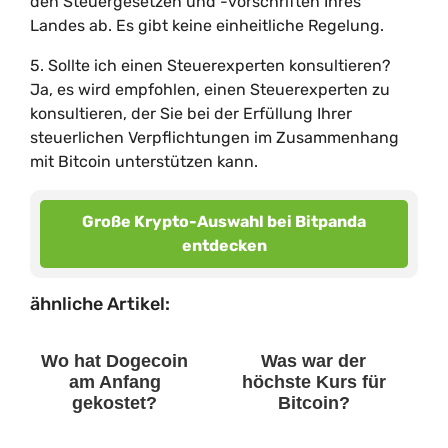
den Steuergesetzen und -vorschriften Ihres
Landes ab. Es gibt keine einheitliche Regelung.
5. Sollte ich einen Steuerexperten konsultieren?
Ja, es wird empfohlen, einen Steuerexperten zu
konsultieren, der Sie bei der Erfüllung Ihrer
steuerlichen Verpflichtungen im Zusammenhang
mit Bitcoin unterstützen kann.
Große Krypto-Auswahl bei Bitpanda
entdecken
ähnliche Artikel:
Wo hat Dogecoin
Was war der
am Anfang
höchste Kurs für
gekostet?
Bitcoin?