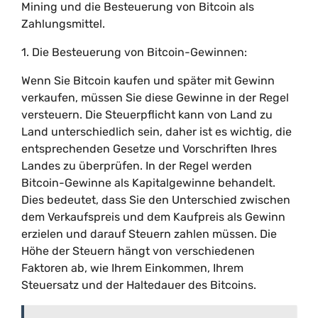
Mining und die Besteuerung von Bitcoin als
Zahlungsmittel.
1. Die Besteuerung von Bitcoin-Gewinnen:
Wenn Sie Bitcoin kaufen und später mit Gewinn
verkaufen, müssen Sie diese Gewinne in der Regel
versteuern. Die Steuerpflicht kann von Land zu
Land unterschiedlich sein, daher ist es wichtig, die
entsprechenden Gesetze und Vorschriften Ihres
Landes zu überprüfen. In der Regel werden
Bitcoin-Gewinne als Kapitalgewinne behandelt.
Dies bedeutet, dass Sie den Unterschied zwischen
dem Verkaufspreis und dem Kaufpreis als Gewinn
erzielen und darauf Steuern zahlen müssen. Die
Höhe der Steuern hängt von verschiedenen
Faktoren ab, wie Ihrem Einkommen, Ihrem
Steuersatz und der Haltedauer des Bitcoins.