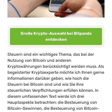
Große Krypto-Auswahl bei Bitpanda
entdecken
Steuern sind ein wichtiges Thema, das bei der
Nutzung von Bitcoin und anderen
Kryptowährungen berücksichtigt werden muss. Als
begeisterter Kryptoexperte möchte ich Ihnen gerne
Informationen darüber geben, wie hoch die
Steuern bei Bitcoin sind und wie Sie Ihre
steuerlichen Verpflichtungen erfüllen können. In
diesem umfassenden Text werde ich drei
Hauptaspekte betrachten: die Besteuerung von
Bitcoin-Gewinnen, die Besteuerung von Bitcoin-