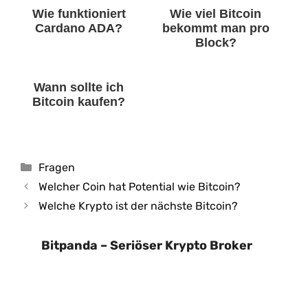
Wie funktioniert
Wie viel Bitcoin
Cardano ADA?
bekommt man pro
Block?
Wann sollte ich
Bitcoin kaufen?
Kategorien
Fragen
Welcher Coin hat Potential wie Bitcoin?
Welche Krypto ist der nächste Bitcoin?
Bitpanda – Seriöser Krypto Broker