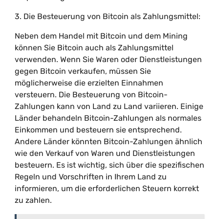
3. Die Besteuerung von Bitcoin als Zahlungsmittel:
Neben dem Handel mit Bitcoin und dem Mining
können Sie Bitcoin auch als Zahlungsmittel
verwenden. Wenn Sie Waren oder Dienstleistungen
gegen Bitcoin verkaufen, müssen Sie
möglicherweise die erzielten Einnahmen
versteuern. Die Besteuerung von Bitcoin-
Zahlungen kann von Land zu Land variieren. Einige
Länder behandeln Bitcoin-Zahlungen als normales
Einkommen und besteuern sie entsprechend.
Andere Länder könnten Bitcoin-Zahlungen ähnlich
wie den Verkauf von Waren und Dienstleistungen
besteuern. Es ist wichtig, sich über die spezifischen
Regeln und Vorschriften in Ihrem Land zu
informieren, um die erforderlichen Steuern korrekt
zu zahlen.