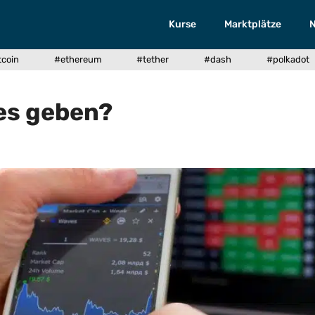
Kurse
Marktplätze
tcoin
#ethereum
#tether
#dash
#polkadot
 es geben?