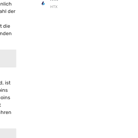
nlich
HTX
ahl der
t die
inden
, ist
oins
coins
t
ühren