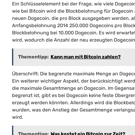
Ein Schlüsselelement bei der Frage, wie viele Dogecoi
wie bei Bitcoin wird die Blockbelohnung für Dogecoin a
neuen Dogecoin, die pro Block ausgegeben werden, all
Anfangsbelohnung 2014 250.000 Dogecoins pro Block u
Blockbelohnung bei 10.000 Dogecoin. Es wird erwartet
wird, wodurch die Anzahl der neu erzeugten Dogecoin 
Thementipp:
Kann man mit Bitcoin zahlen?
Überschrift: Die begrenzte maximale Menge an Dogec
Ein weiterer wichtiger Aspekt, der berücksichtigt wer
die maximale Gesamtmenge an Dogecoin. Im Gegensatz
begrenzt ist, gibt es bei Dogecoin keine feste Obergr
erzeugt werden könnten. Allerdings wird die Blockbel
wurden, was den Anstieg der Gesamtmenge verlangsa
wird.
Thementipp:
Was kostet ein Bitcoin zur Zeit?