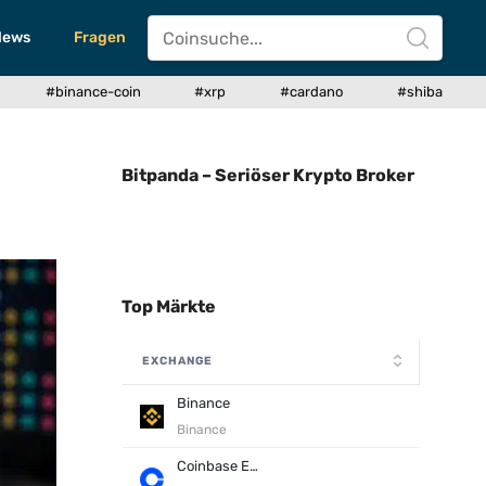
News
Fragen
#binance-coin
#xrp
#cardano
#shiba
Bitpanda – Seriöser Krypto Broker
Top Märkte
EXCHANGE
Binance
Binance
Coinbase Exchange