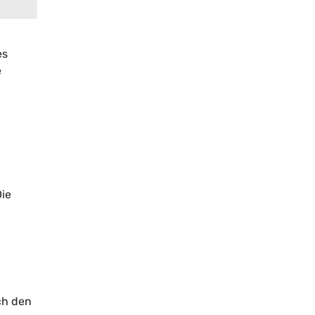
es
e
.
Die
ch den