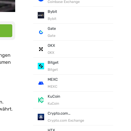
Coinbase Exchange
Bybit
Bybit
Gate
Gate
OKX
OKX
ungen
ismen
Bitget
Bitget
MEXC
MEXC
KuCoin
n.
KuCoin
währt.
Crypto.com Exchange
Crypto.com Exchange
HTX