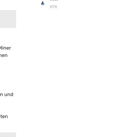
HTX
Miner
onen
en und
sten