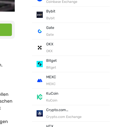
Coinbase Exchange
Bybit
Bybit
Gate
Gate
OKX
OKX
Bitget
n,
Bitget
MEXC
MEXC
KuCoin
llen
ischen
KuCoin
k
Crypto.com Exchange
h
Crypto.com Exchange
igen
HTX