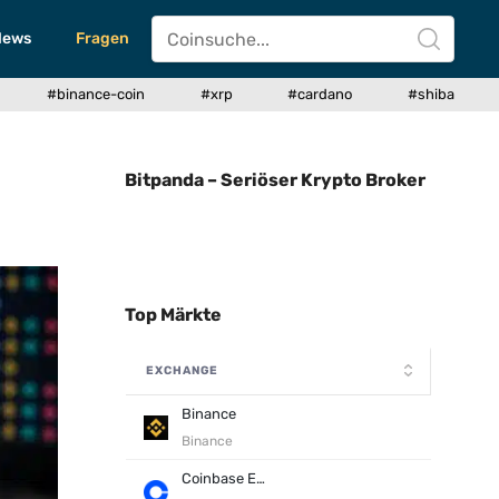
News
Fragen
#binance-coin
#xrp
#cardano
#shiba
Bitpanda – Seriöser Krypto Broker
Top Märkte
EXCHANGE
Binance
Binance
Coinbase Exchange