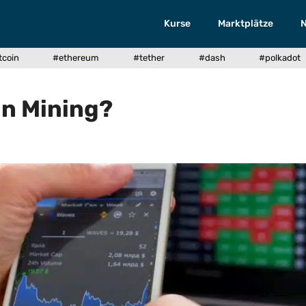
Kurse
Marktplätze
tcoin
#ethereum
#tether
#dash
#polkadot
in Mining?