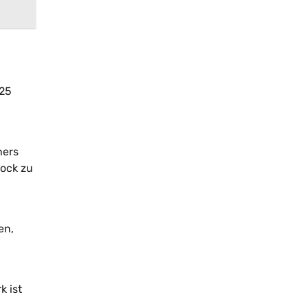
,25
ners
lock zu
en,
k ist