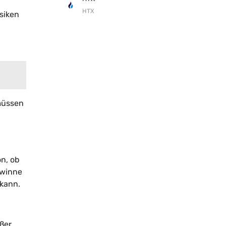
HTX
siken
 müssen
on, ob
ewinne
 kann.
ßer