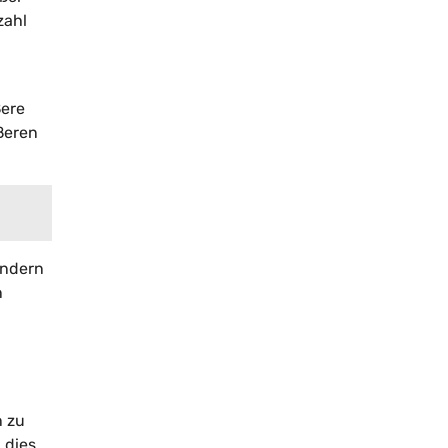
zahl
ßere
ößeren
ondern
n
n zu
 dies