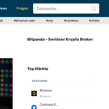
News
Fragen
ot
#binance-coin
#xrp
#cardano
#shiba
Bitpanda – Seriöser Krypto Broker
Top Märkte
EXCHANGE
Binance
Binance
Coinbase Exchange