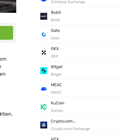
Coinbase Exchange
Bybit
Bybit
Gate
Gate
OKX
OKX
ern
e
Bitget
den
Bitget
MEXC
MEXC
KuCoin
KuCoin
ktien,
Crypto.com Exchange
Crypto.com Exchange
HTX