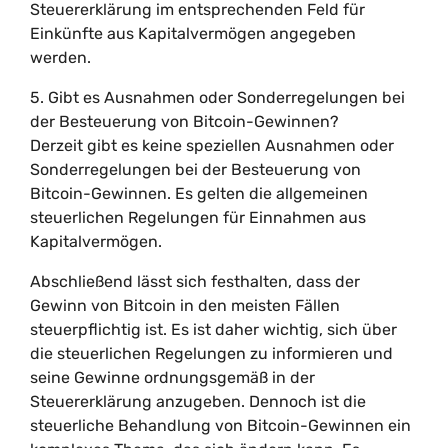
Steuererklärung im entsprechenden Feld für
Einkünfte aus Kapitalvermögen angegeben
werden.
5. Gibt es Ausnahmen oder Sonderregelungen bei
der Besteuerung von Bitcoin-Gewinnen?
Derzeit gibt es keine speziellen Ausnahmen oder
Sonderregelungen bei der Besteuerung von
Bitcoin-Gewinnen. Es gelten die allgemeinen
steuerlichen Regelungen für Einnahmen aus
Kapitalvermögen.
Abschließend lässt sich festhalten, dass der
Gewinn von Bitcoin in den meisten Fällen
steuerpflichtig ist. Es ist daher wichtig, sich über
die steuerlichen Regelungen zu informieren und
seine Gewinne ordnungsgemäß in der
Steuererklärung anzugeben. Dennoch ist die
steuerliche Behandlung von Bitcoin-Gewinnen ein