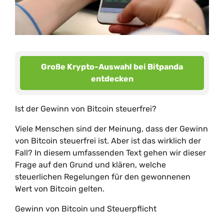
Große Krypto-Auswahl bei Bitpanda
entdecken
Ist der Gewinn von Bitcoin steuerfrei?
Viele Menschen sind der Meinung, dass der Gewinn
von Bitcoin steuerfrei ist. Aber ist das wirklich der
Fall? In diesem umfassenden Text gehen wir dieser
Frage auf den Grund und klären, welche
steuerlichen Regelungen für den gewonnenen
Wert von Bitcoin gelten.
Gewinn von Bitcoin und Steuerpflicht