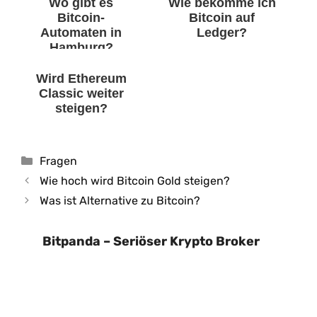
Wo gibt es
Wie bekomme ich
Bitcoin-
Bitcoin auf
Automaten in
Ledger?
Hamburg?
Wird Ethereum
Classic weiter
steigen?
Kategorien
Fragen
Wie hoch wird Bitcoin Gold steigen?
Was ist Alternative zu Bitcoin?
Bitpanda – Seriöser Krypto Broker