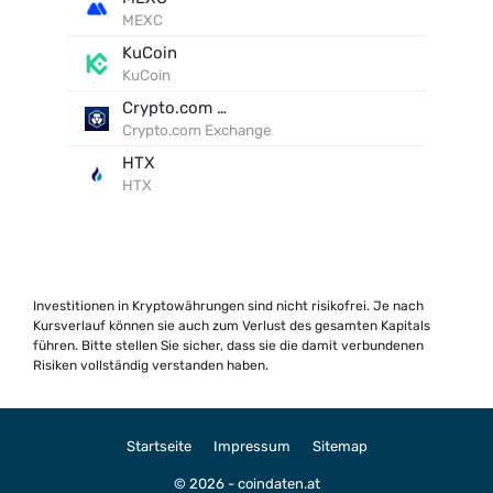
MEXC
KuCoin
KuCoin
Crypto.com Exchange
Crypto.com Exchange
HTX
HTX
Investitionen in Kryptowährungen sind nicht risikofrei. Je nach
Kursverlauf können sie auch zum Verlust des gesamten Kapitals
führen. Bitte stellen Sie sicher, dass sie die damit verbundenen
Risiken vollständig verstanden haben.
Startseite
Impressum
Sitemap
© 2026 - coindaten.at