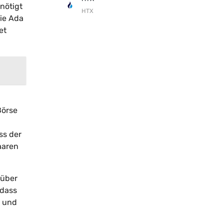
nötigt
HTX
die Ada
et
Börse
ss der
aaren
 über
 dass
n und