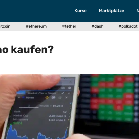
Kurse
Marktplätze
itcoin
#ethereum
#tether
#dash
#polkadot
no kaufen?