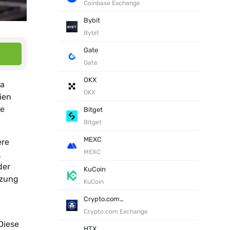
Coinbase Exchange
Bybit
Bybit
Gate
Gate
OKX
da
OKX
ien
ge
Bitget
Bitget
MEXC
ere
MEXC
,
der
KuCoin
tzung
KuCoin
Crypto.com Exchange
Crypto.com Exchange
Diese
HTX