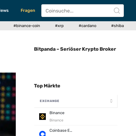
News
Fragen
#binance-coin
#xrp
#cardano
#shiba
Bitpanda – Seriöser Krypto Broker
Top Märkte
EXCHANGE
Binance
Binance
Coinbase Exchange