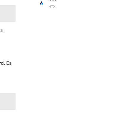
HTX
zu
rd. Es