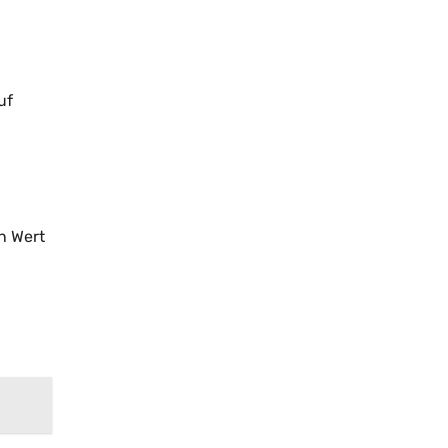
uf
n Wert