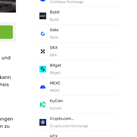
Coinbase Exchange
Bybit
Bybit
Gate
Gate
OKX
OKX
, und
Bitget
Bitget
 kann
MEXC
reis
MEXC
KuCoin
KuCoin
rungen
Crypto.com Exchange
en zu
Crypto.com Exchange
HTX