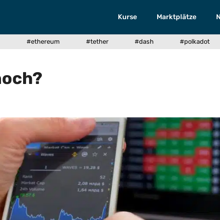
Kurse
Marktplätze
n
#ethereum
#tether
#dash
#polkadot
 noch?