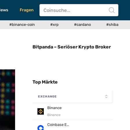
News
Fragen
#binance-coin
#xrp
#cardano
#shiba
Bitpanda – Seriöser Krypto Broker
Top Märkte
EXCHANGE
Binance
Binance
Coinbase Exchange