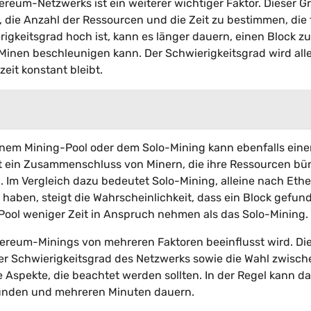
ereum-Netzwerks ist ein weiterer wichtiger Faktor. Dieser G
 die Anzahl der Ressourcen und die Zeit zu bestimmen, die 
igkeitsgrad hoch ist, kann es länger dauern, einen Block zu
Minen beschleunigen kann. Der Schwierigkeitsgrad wird all
eit konstant bleibt.
einem Mining-Pool oder dem Solo-Mining kann ebenfalls ein
st ein Zusammenschluss von Minern, die ihre Ressourcen bü
. Im Vergleich dazu bedeutet Solo-Mining, alleine nach Eth
aben, steigt die Wahrscheinlichkeit, dass ein Block gefun
Pool weniger Zeit in Anspruch nehmen als das Solo-Mining.
hereum-Minings von mehreren Faktoren beeinflusst wird. Di
er Schwierigkeitsgrad des Netzwerks sowie die Wahl zwisch
Aspekte, die beachtet werden sollten. In der Regel kann d
unden und mehreren Minuten dauern.