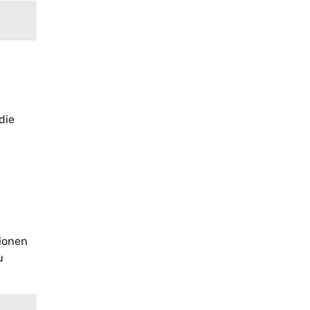
die
tionen
u