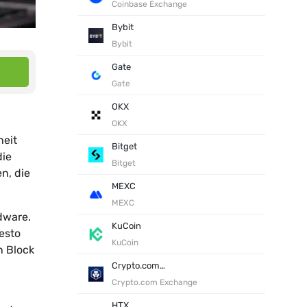
Coinbase Exchange
Bybit
Bybit
Gate
Gate
OKX
OKX
heit
Bitget
die
Bitget
n, die
MEXC
MEXC
dware.
KuCoin
esto
KuCoin
n Block
Crypto.com Exchange
Crypto.com Exchange
HTX