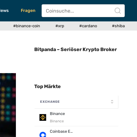
News
Fragen
#binance-coin
#xrp
#cardano
#shiba
Bitpanda – Seriöser Krypto Broker
Top Märkte
EXCHANGE
Binance
Binance
Coinbase Exchange