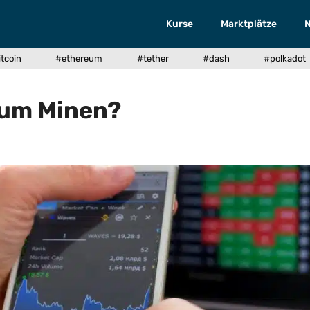
Kurse
Marktplätze
tcoin
#ethereum
#tether
#dash
#polkadot
eum Minen?