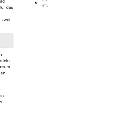
rad
HTX
für das
e zwei
en
ndeln,
ereum-
den
e
en
as