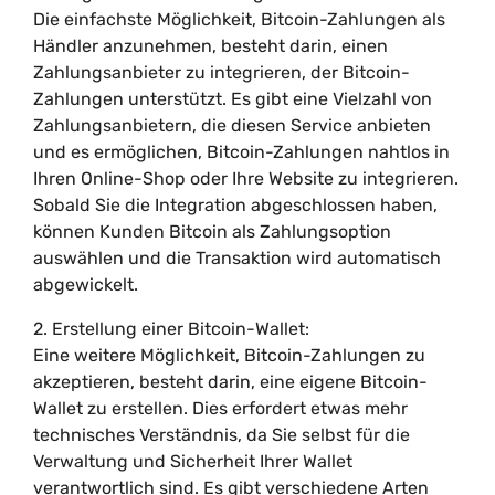
Die einfachste Möglichkeit, Bitcoin-Zahlungen als
Händler anzunehmen, besteht darin, einen
Zahlungsanbieter zu integrieren, der Bitcoin-
Zahlungen unterstützt. Es gibt eine Vielzahl von
Zahlungsanbietern, die diesen Service anbieten
und es ermöglichen, Bitcoin-Zahlungen nahtlos in
Ihren Online-Shop oder Ihre Website zu integrieren.
Sobald Sie die Integration abgeschlossen haben,
können Kunden Bitcoin als Zahlungsoption
auswählen und die Transaktion wird automatisch
abgewickelt.
2. Erstellung einer Bitcoin-Wallet:
Eine weitere Möglichkeit, Bitcoin-Zahlungen zu
akzeptieren, besteht darin, eine eigene Bitcoin-
Wallet zu erstellen. Dies erfordert etwas mehr
technisches Verständnis, da Sie selbst für die
Verwaltung und Sicherheit Ihrer Wallet
verantwortlich sind. Es gibt verschiedene Arten