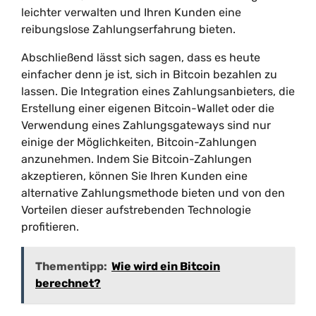
leichter verwalten und Ihren Kunden eine
reibungslose Zahlungserfahrung bieten.
Abschließend lässt sich sagen, dass es heute
einfacher denn je ist, sich in Bitcoin bezahlen zu
lassen. Die Integration eines Zahlungsanbieters, die
Erstellung einer eigenen Bitcoin-Wallet oder die
Verwendung eines Zahlungsgateways sind nur
einige der Möglichkeiten, Bitcoin-Zahlungen
anzunehmen. Indem Sie Bitcoin-Zahlungen
akzeptieren, können Sie Ihren Kunden eine
alternative Zahlungsmethode bieten und von den
Vorteilen dieser aufstrebenden Technologie
profitieren.
Thementipp:
Wie wird ein Bitcoin
berechnet?