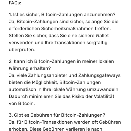
FAQs:
1. Ist es sicher, Bitcoin-Zahlungen anzunehmen?
Ja, Bitcoin-Zahlungen sind sicher, solange Sie die
erforderlichen Sicherheitsmaßnahmen treffen.
Stellen Sie sicher, dass Sie eine sichere Wallet
verwenden und Ihre Transaktionen sorgfältig
überprüfen.
2. Kann ich Bitcoin-Zahlungen in meiner lokalen
Währung erhalten?
Ja, viele Zahlungsanbieter und Zahlungsgateways
bieten die Möglichkeit, Bitcoin-Zahlungen
automatisch in Ihre lokale Währung umzuwandeln.
Dadurch minimieren Sie das Risiko der Volatilität
von Bitcoin.
3. Gibt es Gebühren für Bitcoin-Zahlungen?
Ja, für Bitcoin-Transaktionen werden oft Gebühren
erhoben. Diese Gebühren variieren je nach