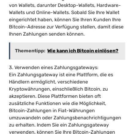
von Wallets, darunter Desktop-Wallets, Hardware-
Wallets und Online-Wallets. Sobald Sie Ihre Wallet
eingerichtet haben, können Sie Ihren Kunden Ihre
Bitcoin-Adresse zur Verfügung stellen, damit diese
Ihnen Zahlungen senden können.
Thementipp:
Wie kann ich Bitcoin einlösen?
3. Verwenden eines Zahlungsgateways:
Ein Zahlungsgateway ist eine Plattform, die es
Händlern ermöglicht, verschiedene
Kryptowährungen, einschließlich Bitcoin, zu
akzeptieren. Diese Plattformen bieten oft
zusätzliche Funktionen wie die Möglichkeit,
Bitcoin-Zahlungen in Fiat-Währungen
umzuwandeln oder Zahlungsbenachrichtigungen
zu erhalten. Indem Sie ein Zahlungsgateway
verwenden, können Sie Ihre Bitcoin-Zahlungen