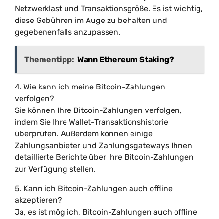
Netzwerklast und Transaktionsgröße. Es ist wichtig,
diese Gebühren im Auge zu behalten und
gegebenenfalls anzupassen.
Thementipp:
Wann Ethereum Staking?
4. Wie kann ich meine Bitcoin-Zahlungen
verfolgen?
Sie können Ihre Bitcoin-Zahlungen verfolgen,
indem Sie Ihre Wallet-Transaktionshistorie
überprüfen. Außerdem können einige
Zahlungsanbieter und Zahlungsgateways Ihnen
detaillierte Berichte über Ihre Bitcoin-Zahlungen
zur Verfügung stellen.
5. Kann ich Bitcoin-Zahlungen auch offline
akzeptieren?
Ja, es ist möglich, Bitcoin-Zahlungen auch offline