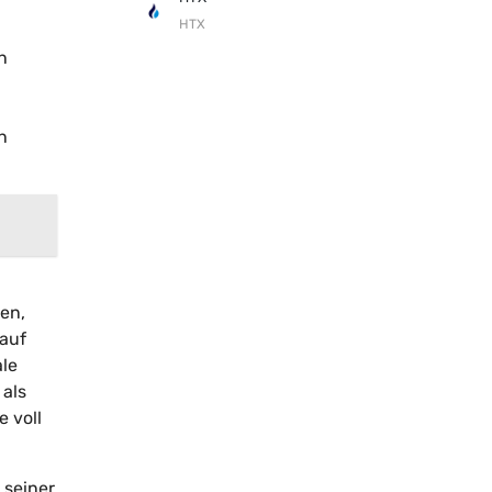
HTX
n
n
en,
 auf
le
 als
 voll
 seiner