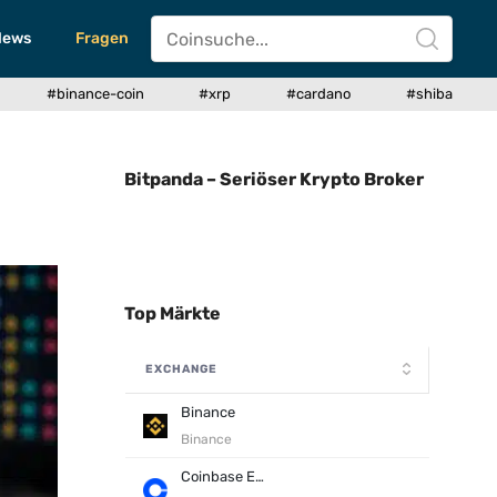
News
Fragen
#binance-coin
#xrp
#cardano
#shiba
Bitpanda – Seriöser Krypto Broker
Top Märkte
EXCHANGE
Binance
Binance
Coinbase Exchange