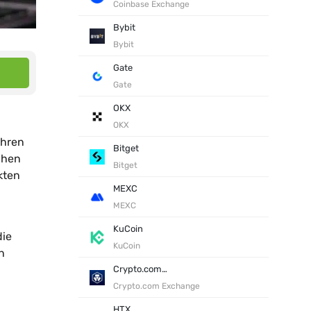
Coinbase Exchange
Bybit
Bybit
Gate
Gate
OKX
OKX
ahren
Bitget
chen
Bitget
kten
MEXC
MEXC
KuCoin
die
KuCoin
n
Crypto.com Exchange
Crypto.com Exchange
HTX