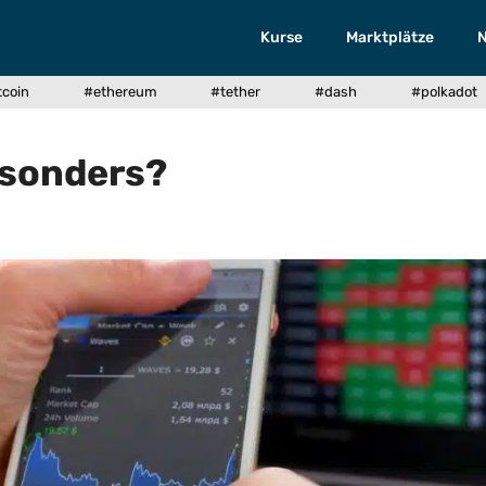
Kurse
Marktplätze
tcoin
#ethereum
#tether
#dash
#polkadot
sonders?