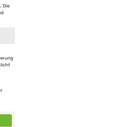
. Die
nd
ierung
licht
zu