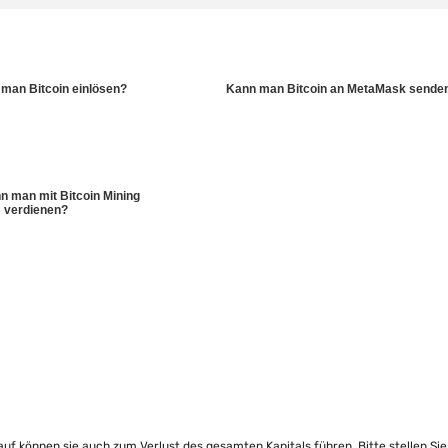
man Bitcoin einlösen?
Kann man Bitcoin an MetaMask sende
nn man mit Bitcoin Mining
verdienen?
lauf können sie auch zum Verlust des gesamten Kapitals führen. Bitte stellen Si