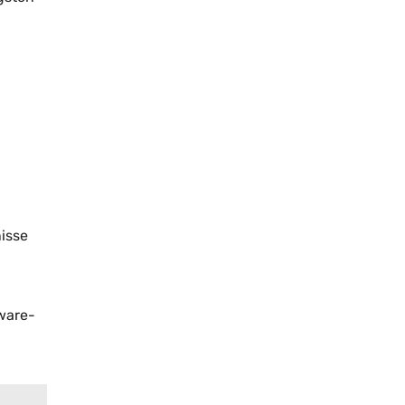
isse
tware-