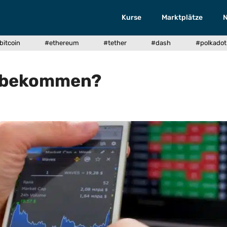
Kurse
Marktplätze
bitcoin
#ethereum
#tether
#dash
#polkadot
in bekommen?