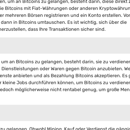
ten, um an Bitcoins zu gelangen, besteht darin, diese direkt 
 Sie Bitcoins mit Fiat-Währungen oder anderen Kryptowähru
r mehreren Börsen registrieren und ein Konto erstellen. Vo
dann in Bitcoins umtauschen. Es ist wichtig, sich über die
erzustellen, dass Ihre Transaktionen sicher sind.
, um an Bitcoins zu gelangen, besteht darin, sie zu verdiene
, Dienstleistungen oder Waren gegen Bitcoin anzubieten. W
Dienste anbieten und als Bezahlung Bitcoins akzeptieren. Es 
 kleine Jobs durchführen können, um Bitcoins zu verdienen
g jedoch möglicherweise nicht rentabel genug, um große Me
zu gelangen. Obwohl Mining, Kauf oder Verdienst die gängi