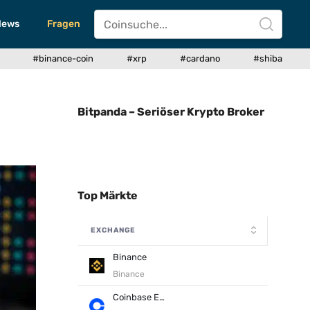
News
Fragen
#binance-coin
#xrp
#cardano
#shiba
Bitpanda – Seriöser Krypto Broker
Top Märkte
EXCHANGE
Binance
Binance
Coinbase Exchange