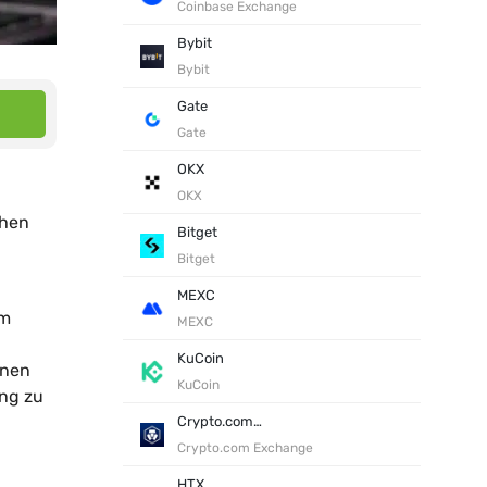
Coinbase Exchange
Bybit
Bybit
Gate
Gate
OKX
OKX
chen
Bitget
Bitget
MEXC
em
MEXC
KuCoin
enen
KuCoin
ng zu
Crypto.com Exchange
Crypto.com Exchange
HTX