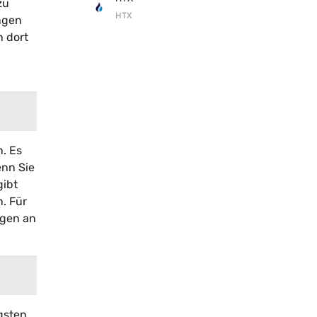
zu
HTX
ngen
n dort
n. Es
enn Sie
gibt
. Für
ngen an
gsten