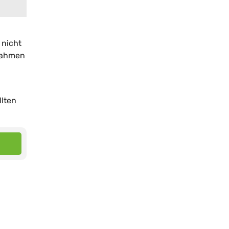
 nicht
ßnahmen
llten