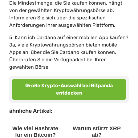
Die Mindestmenge, die Sie kaufen können, hängt
von der gewählten Kryptowährungsbörse ab.
Informieren Sie sich über die spezifischen
Anforderungen Ihrer ausgewählten Plattform.
5. Kann ich Cardano auf einer mobilen App kaufen?
Ja, viele Kryptowährungsbörsen bieten mobile
Apps an, über die Sie Cardano kaufen können.
Überprüfen Sie die Verfügbarkeit bei Ihrer
gewählten Börse.
Große Krypto-Auswahl bei Bitpanda
entdecken
ähnliche Artikel:
Wie viel Hashrate
Warum stürzt XRP
für ein Bitcoin?
ab?