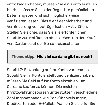
entschieden haben, müssen Sie ein Konto erstellen.
Hierbei müssen Sie in der Regel Ihre persönlichen
Daten angeben und sich möglicherweise
verifizieren lassen. Dies dient der Sicherheit und
Verhinderung von betrügerischen Aktivitäten.
Stellen Sie sicher, dass Sie alle erforderlichen
Schritte zur Verifikation abschließen, um den Kauf
von Cardano auf der Börse freizuschalten.
Thementipp:
Wie viel cardano gibt es noch?
Schritt 3: Einzahlung auf Ihr Konto vornehmen
Sobald Sie Ihr Konto erstellt und verifiziert haben,
müssen Sie Geld auf Ihr Konto einzahlen, um
Cardano kaufen zu können. Die meisten
Kryptowährungsbörsen unterstützen verschiedene
Zahlungsmethoden wie Banküberweisungen,
Kreditkarten oder E-Wallets. Wählen Sie die für Sie