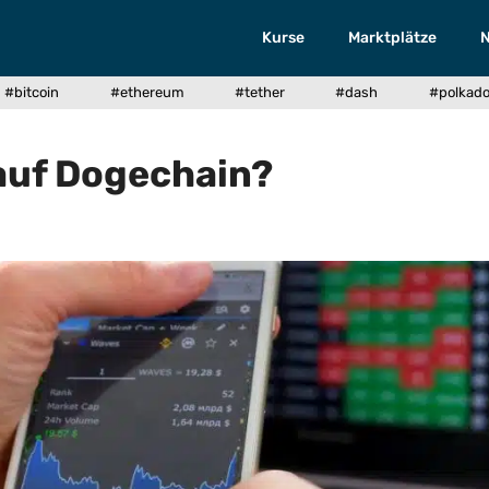
Kurse
Marktplätze
#bitcoin
#ethereum
#tether
#dash
#polkado
 auf Dogechain?