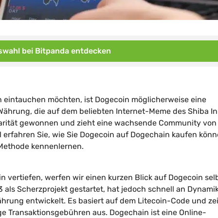
wahl bei Bitpanda entdecken
 eintauchen möchten, ist Dogecoin möglicherweise eine
le Währung, die auf dem beliebten Internet-Meme des Shiba I
ularität gewonnen und zieht eine wachsende Community von
l erfahren Sie, wie Sie Dogecoin auf Dogechain kaufen kön
 Methode kennenlernen.
 vertiefen, werfen wir einen kurzen Blick auf Dogecoin sel
 als Scherzprojekt gestartet, hat jedoch schnell an Dynami
rung entwickelt. Es basiert auf dem Litecoin-Code und ze
ge Transaktionsgebühren aus. Dogechain ist eine Online-