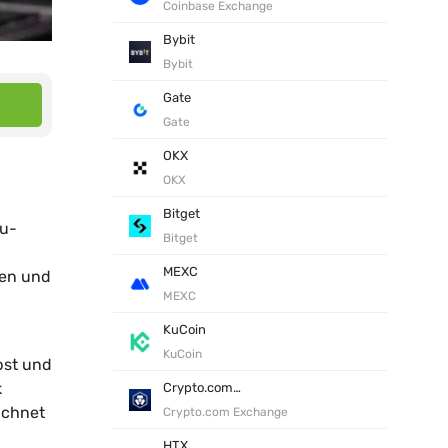
Coinbase Exchange
Bybit
Bybit
Gate
Gate
OKX
OKX
Bitget
nu-
Bitget
MEXC
nen und
MEXC
KuCoin
KuCoin
bst und
k
Crypto.com Exchange
ichnet
Crypto.com Exchange
HTX