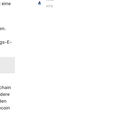
 eine
HTX
en.
ngs-E-
.
echain
ndere
den
ecoin