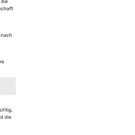
 die
schaft
e nach
re
chtig,
d die