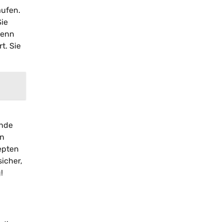
aufen.
ie
Wenn
t. Sie
ende
in
epten
icher,
!