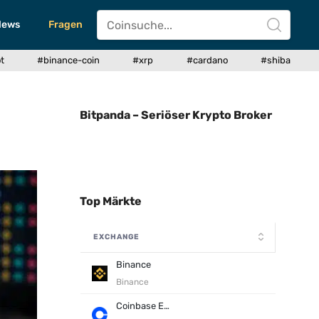
News
Fragen
t
#binance-coin
#xrp
#cardano
#shiba
Bitpanda – Seriöser Krypto Broker
Top Märkte
EXCHANGE
Binance
Binance
Coinbase Exchange