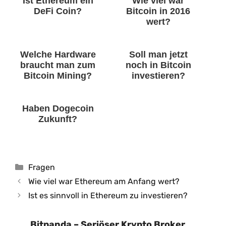
Ist Ethereum ein
Wie viel war
DeFi Coin?
Bitcoin in 2016
wert?
Welche Hardware
Soll man jetzt
braucht man zum
noch in Bitcoin
Bitcoin Mining?
investieren?
Haben Dogecoin
Zukunft?
Kategorien
Fragen
Wie viel war Ethereum am Anfang wert?
Ist es sinnvoll in Ethereum zu investieren?
Bitpanda – Seriöser Krypto Broker