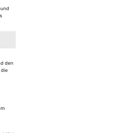
 und
s
nd den
 die
um