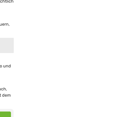
chtlich
uern,
ro und
uch,
it dem