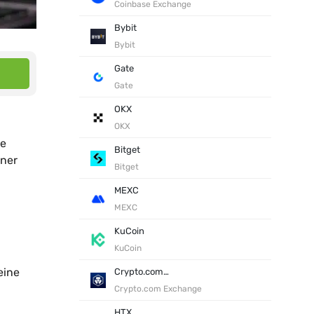
Coinbase Exchange
Bybit
Bybit
Gate
Gate
OKX
OKX
se
Bitget
iner
Bitget
MEXC
MEXC
KuCoin
KuCoin
eine
Crypto.com Exchange
Crypto.com Exchange
HTX