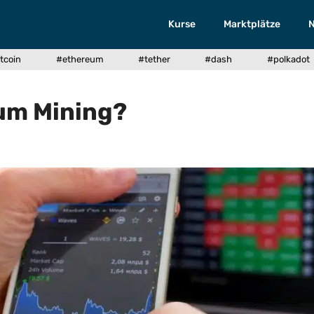
Kurse
Marktplätze
tcoin
#ethereum
#tether
#dash
#polkadot
eum Mining?