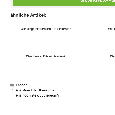
Große Krypto-Aus
ähnliche Artikel:
Wie lange brauch ich für 1 Bitcoin?
Wie 
Was heisst Bitcoin traden?
Wer
Kategorien
Fragen
Wie Mine Ich Ethereum?
Wie hoch steigt Ethereum?