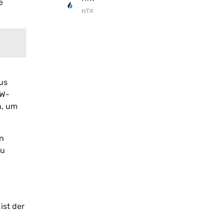
e
HTX
us
oW-
n, um
en
zu
ist der