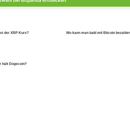
wahl bei Bitpanda entdecken
ist der XRP Kurs?
Wo kann man bald mit Bitcoin bezahle
 hält Dogecoin?