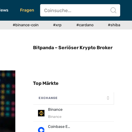
News
Fragen
#binance-coin
#xrp
#cardano
#shiba
Bitpanda – Seriöser Krypto Broker
Top Märkte
EXCHANGE
Binance
Binance
Coinbase Exchange