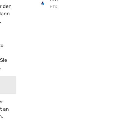
r den
HTX
 dann
.
to
Sie
.
er
t an
n.