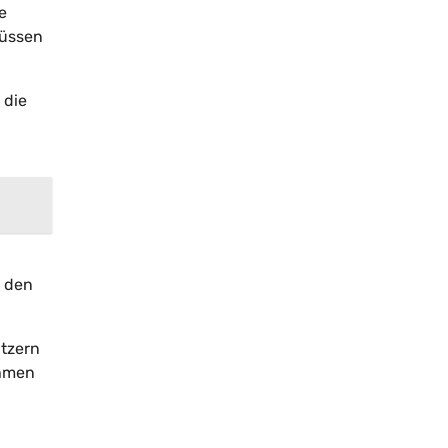
e
müssen
 die
e den
utzern
thmen