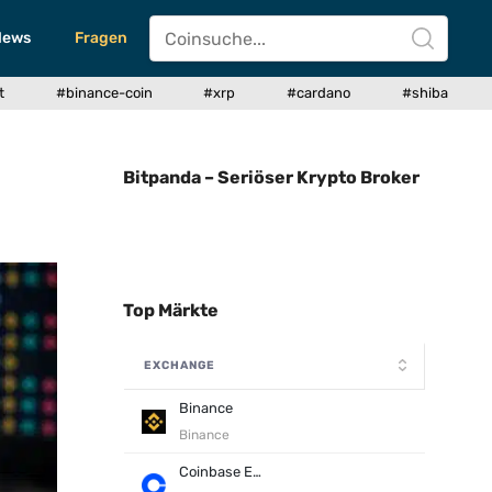
News
Fragen
t
#binance-coin
#xrp
#cardano
#shiba
Bitpanda – Seriöser Krypto Broker
Top Märkte
EXCHANGE
Binance
Binance
Coinbase Exchange