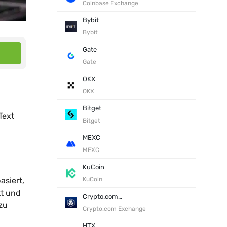
Coinbase Exchange
Bybit
Bybit
Gate
Gate
OKX
OKX
Bitget
Text
Bitget
MEXC
MEXC
KuCoin
asiert,
KuCoin
kt und
Crypto.com Exchange
zu
Crypto.com Exchange
HTX