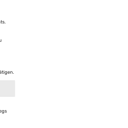
ts.
u
ätigen.
wegs