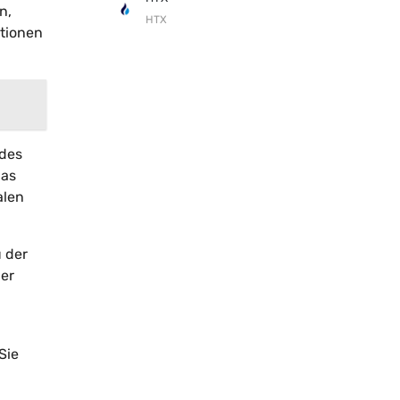
n,
HTX
ktionen
 des
das
alen
u der
er
Sie
,