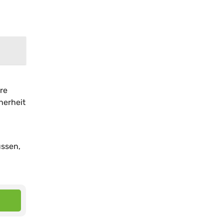
re
herheit
üssen,