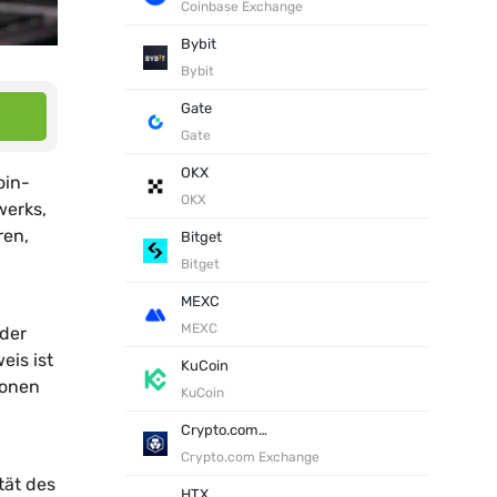
Coinbase Exchange
Bybit
Bybit
Gate
Gate
OKX
oin-
OKX
werks,
ren,
Bitget
Bitget
MEXC
MEXC
eder
eis ist
KuCoin
ionen
KuCoin
Crypto.com Exchange
Crypto.com Exchange
tät des
HTX