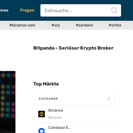
News
Fragen
#binance-coin
#xrp
#cardano
#shiba
Bitpanda – Seriöser Krypto Broker
Top Märkte
EXCHANGE
Binance
Binance
Coinbase Exchange