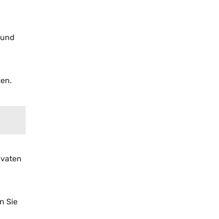
 und
zen.
ivaten
n Sie