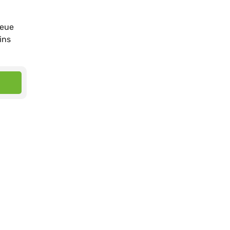
neue
ins