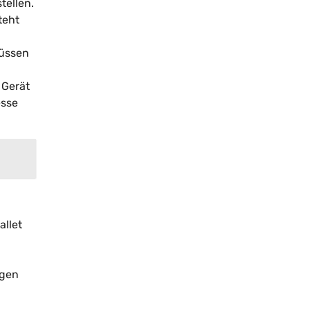
tellen.
teht
müssen
 Gerät
esse
allet
ngen