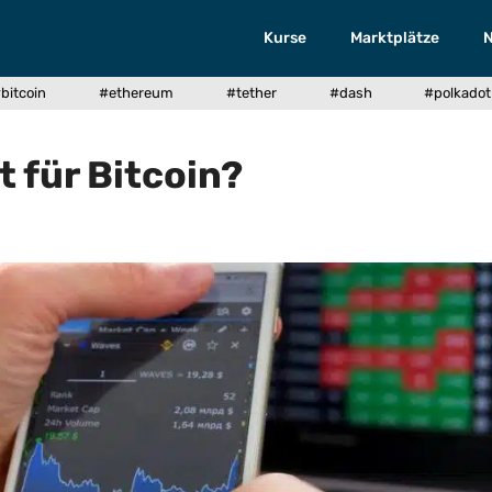
Kurse
Marktplätze
bitcoin
#ethereum
#tether
#dash
#polkadot
et für Bitcoin?