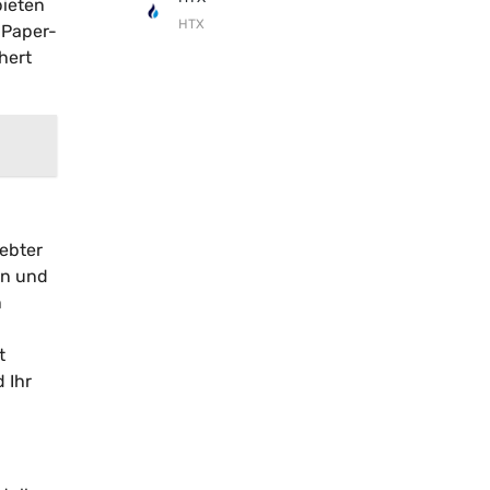
bieten
HTX
 Paper-
hert
iebter
en und
n
t
 Ihr