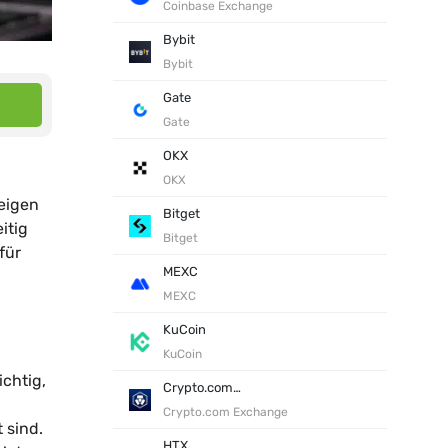
Coinbase Exchange
Bybit
Bybit
Gate
Gate
OKX
OKX
teigen
Bitget
itig
Bitget
für
MEXC
MEXC
KuCoin
KuCoin
ichtig,
Crypto.com Exchange
Crypto.com Exchange
 sind.
HTX