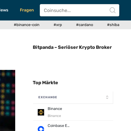
News
Fragen
#binance-coin
#xrp
#cardano
#shiba
Bitpanda – Seriöser Krypto Broker
Top Märkte
EXCHANGE
Binance
Binance
Coinbase Exchange