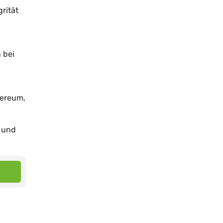
rität
 bei
hereum,
n und