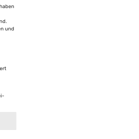
 haben
nd.
en und
ert
i-