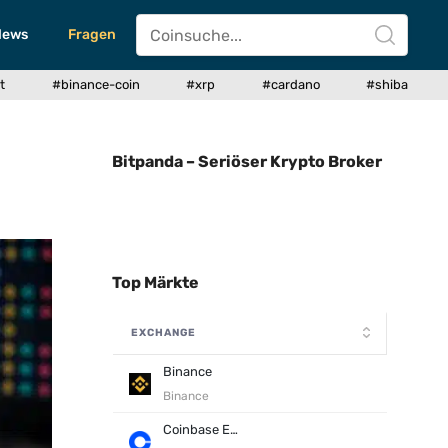
News
Fragen
t
#binance-coin
#xrp
#cardano
#shiba
Bitpanda – Seriöser Krypto Broker
Top Märkte
EXCHANGE
Binance
Binance
Coinbase Exchange