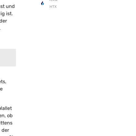
sst und
HTX
g ist.
 der
.
ts,
ie
Wallet
en, ob
ittens
 der