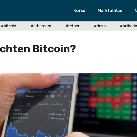
Kurse
Marktplätze
#bitcoin
#ethereum
#tether
#dash
#polkado
chten Bitcoin?