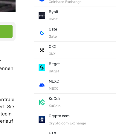
Coinbase Exchange
Bybit
Bybit
Gate
Gate
OKX
OKX
r
Bitget
kennen
Bitget
MEXC
MEXC
KuCoin
entrale
rt. Sie
KuCoin
itcoin
Crypto.com Exchange
erlauf
Crypto.com Exchange
HTX