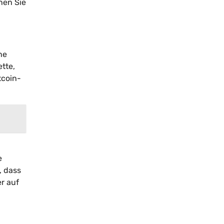
nen Sie
ne
tte,
tcoin-
e
, dass
r auf