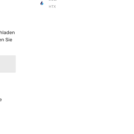
HTX
chladen
en Sie
e