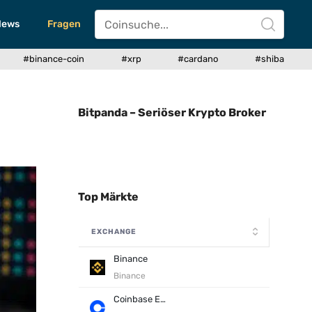
News
Fragen
#binance-coin
#xrp
#cardano
#shiba
Bitpanda – Seriöser Krypto Broker
Top Märkte
EXCHANGE
Binance
Binance
Coinbase Exchange