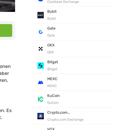
Coinbase Exchange
Bybit
Bybit
Gate
Gate
OKX
OKX
Bitget
ionen
Bitget
 aber
MEXC
ren,
MEXC
KuCoin
KuCoin
en. Es
Crypto.com Exchange
.
Crypto.com Exchange
HTX