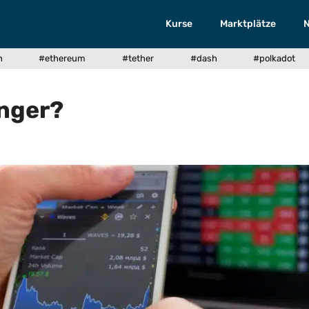
Kurse
Marktplätze
n
#ethereum
#tether
#dash
#polkadot
änger?