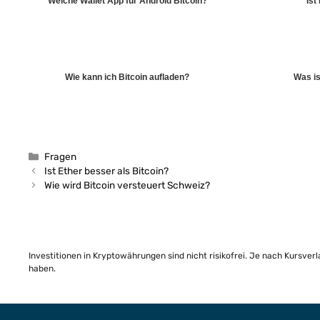
Welche Wallet App für Android Bitcoin?
Ist
Wie kann ich Bitcoin aufladen?
Was is
Kategorien
Fragen
Ist Ether besser als Bitcoin?
Wie wird Bitcoin versteuert Schweiz?
Investitionen in Kryptowährungen sind nicht risikofrei. Je nach Kursver
haben.