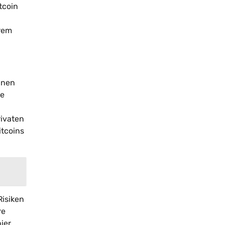
tcoin
hrem
nnen
ne
rivaten
itcoins
Risiken
re
ier