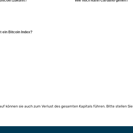
 Bitcoin Zukunft?
Wie hoch kann Cardano gehen?
t ein Bitcoin Index?
lauf können sie auch zum Verlust des gesamten Kapitals führen. Bitte stellen Si