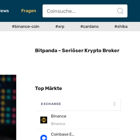
News
Fragen
#binance-coin
#xrp
#cardano
#shiba
Bitpanda – Seriöser Krypto Broker
Top Märkte
EXCHANGE
Binance
Binance
Coinbase Exchange