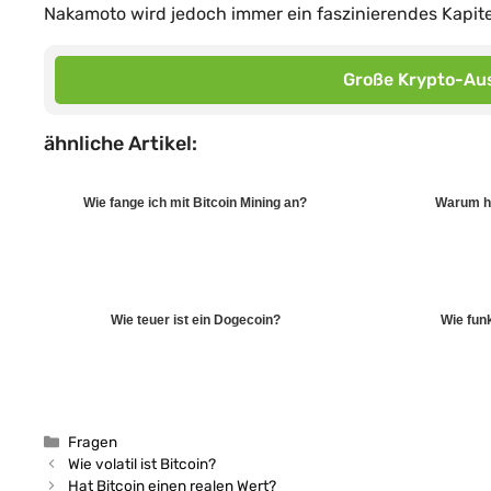
Nakamoto wird jedoch immer ein faszinierendes Kapitel
Große Krypto-Aus
ähnliche Artikel:
Wie fange ich mit Bitcoin Mining an?
Warum h
Wie teuer ist ein Dogecoin?
Wie funk
Kategorien
Fragen
Wie volatil ist Bitcoin?
Hat Bitcoin einen realen Wert?