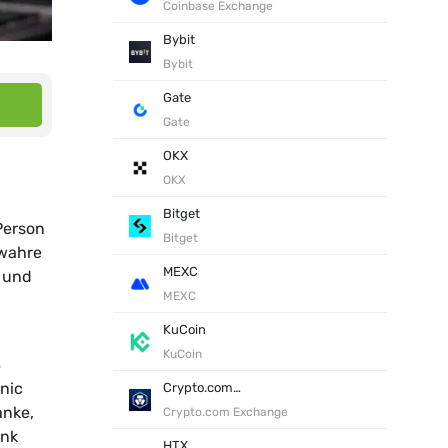
Coinbase Exchange
Bybit
Bybit
Gate
Gate
OKX
OKX
Bitget
 Person
Bitget
 wahre
MEXC
s und
MEXC
KuCoin
KuCoin
8
nic
Crypto.com Exchange
anke,
Crypto.com Exchange
ank
HTX