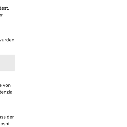
ässt.
er
 wurden
e von
tenzial
ass der
toshi