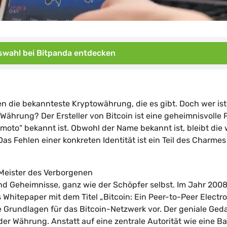
wahl bei Bitpanda entdecken
hen die bekannteste Kryptowährung, die es gibt. Doch wer ist
n Währung? Der Ersteller von Bitcoin ist eine geheimnisvolle
oto“ bekannt ist. Obwohl der Name bekannt ist, bleibt die
as Fehlen einer konkreten Identität ist ein Teil des Charme
r Meister des Verborgenen
und Geheimnisse, ganz wie der Schöpfer selbst. Im Jahr 200
Whitepaper mit dem Titel „Bitcoin: Ein Peer-to-Peer Electro
ie Grundlagen für das Bitcoin-Netzwerk vor. Der geniale Ged
der Währung. Anstatt auf eine zentrale Autorität wie eine B