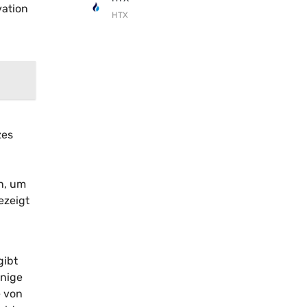
vation
HTX
zes
n, um
ezeigt
gibt
inige
e von