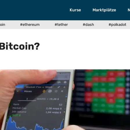
Kurse
Marktplätze
oin
#ethereum
#tether
#dash
#polkadot
 Bitcoin?