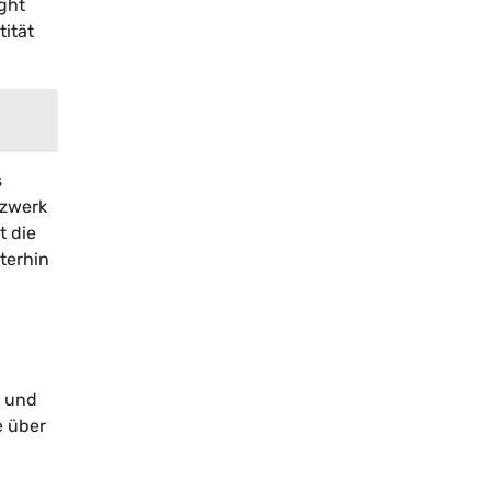
ght
ität
s
tzwerk
t die
terhin
g und
e über