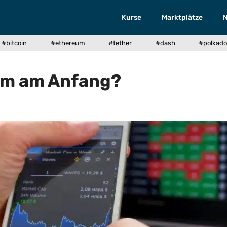
Kurse
Marktplätze
#bitcoin
#ethereum
#tether
#dash
#polkado
um am Anfang?