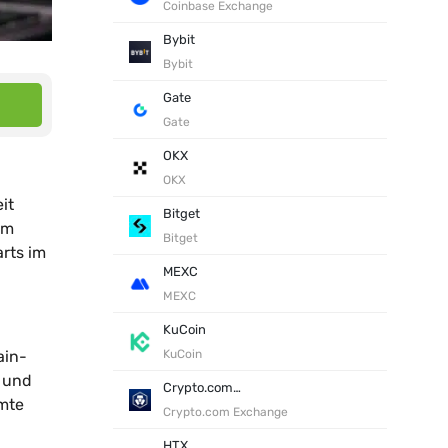
Coinbase Exchange
Bybit
Bybit
Gate
Gate
OKX
OKX
it
Bitget
am
Bitget
rts im
MEXC
MEXC
KuCoin
ain-
KuCoin
g und
Crypto.com Exchange
mte
Crypto.com Exchange
HTX