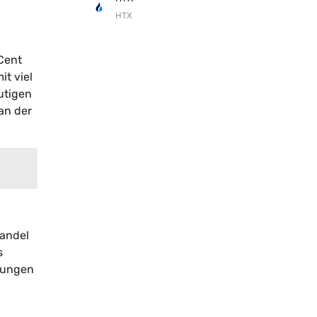
HTX
Cent
t viel
utigen
an der
Handel
s
rungen