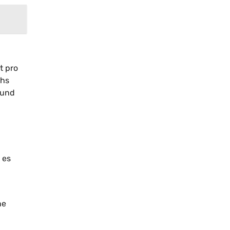
t pro
chs
 und
 es
ne