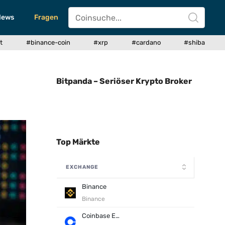
News
Fragen
t
#binance-coin
#xrp
#cardano
#shiba
Bitpanda – Seriöser Krypto Broker
Top Märkte
EXCHANGE
Binance
Binance
Coinbase Exchange