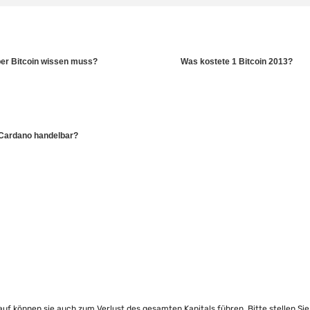
er Bitcoin wissen muss?
Was kostete 1 Bitcoin 2013?
 Cardano handelbar?
lauf können sie auch zum Verlust des gesamten Kapitals führen. Bitte stellen Si