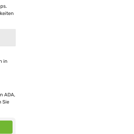
pps.
keiten
n in
en ADA,
 Sie