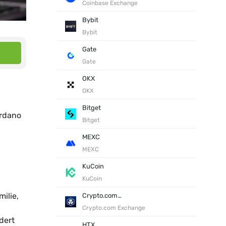
Coinbase Exchange
Bybit
Bybit
Gate
Gate
OKX
OKX
Bitget
ardano
Bitget
MEXC
MEXC
KuCoin
KuCoin
ilie,
Crypto.com Exchange
Crypto.com Exchange
dert
HTX