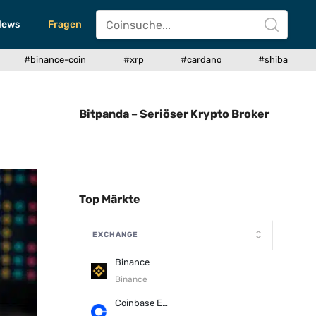
News
Fragen
#binance-coin
#xrp
#cardano
#shiba
Bitpanda – Seriöser Krypto Broker
Top Märkte
EXCHANGE
Binance
Binance
Coinbase Exchange