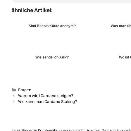
ähnliche Artikel:
Sind Bitcoin Käufe anonym?
Was man üb
Wie sende ich XRP?
Wo ist
Kategorien
Fragen
Warum wird Cardano steigen?
Wie kann man Cardano Staking?
Investitionen in Kryptowährungen sind nicht risikofrei. Je nach Kursver