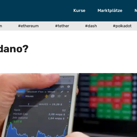
Kurse
Marktplätze
in
#ethereum
#tether
#dash
#polkadot
rdano?