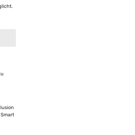
licht.
zu
lusion
r Smart