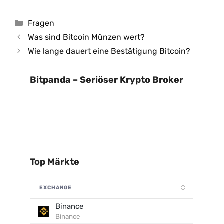
Kategorien
Fragen
Was sind Bitcoin Münzen wert?
Wie lange dauert eine Bestätigung Bitcoin?
Bitpanda – Seriöser Krypto Broker
Top Märkte
EXCHANGE
Binance
Binance