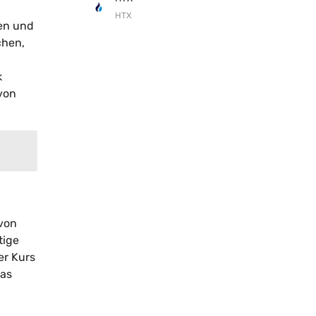
HTX
gen und
chen,
k
 von
 von
tige
er Kurs
das