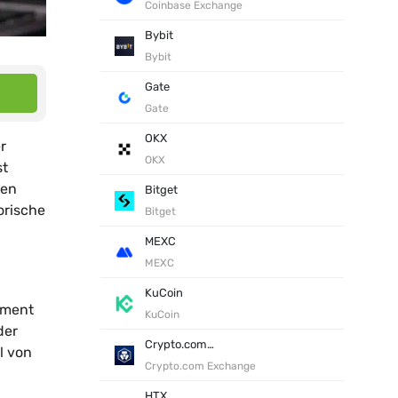
Coinbase Exchange
Bybit
Bybit
Gate
Gate
OKX
r
OKX
st
nen
Bitget
orische
Bitget
MEXC
MEXC
KuCoin
iment
KuCoin
der
Crypto.com Exchange
l von
Crypto.com Exchange
HTX