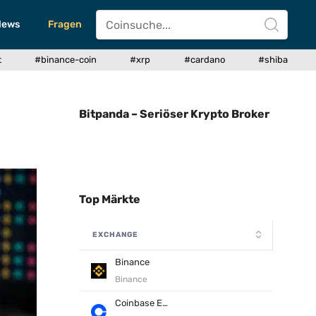
News
Fragen
t
#binance-coin
#xrp
#cardano
#shiba
Bitpanda – Seriöser Krypto Broker
Top Märkte
EXCHANGE
Binance
Binance
Coinbase Exchange