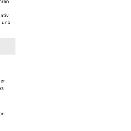
ühren
ativ
n und
der
 zu
von