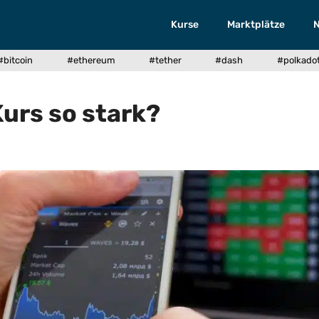
Kurse
Marktplätze
#bitcoin
#ethereum
#tether
#dash
#polkado
Kurs so stark?