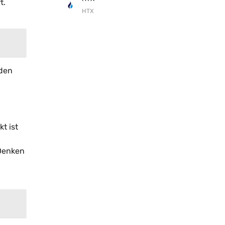
t.
HTX
 den
t ist
 Denken