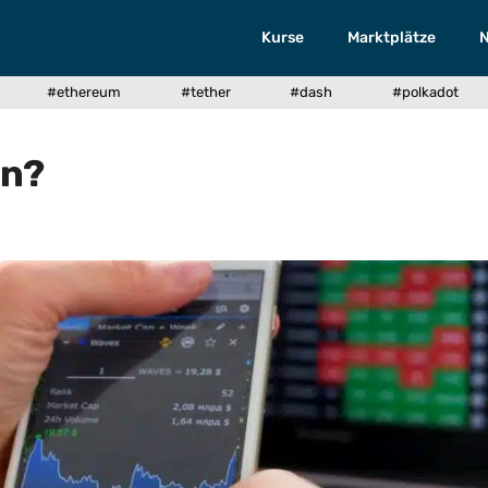
Kurse
Marktplätze
#ethereum
#tether
#dash
#polkadot
in?