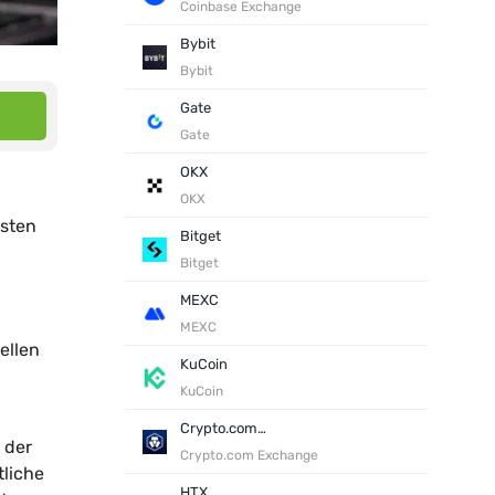
Coinbase Exchange
Bybit
Bybit
Gate
Gate
OKX
OKX
asten
Bitget
Bitget
MEXC
MEXC
ellen
KuCoin
KuCoin
Crypto.com Exchange
 der
Crypto.com Exchange
tliche
HTX