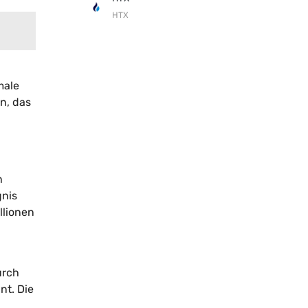
HTX
male
en, das
n
gnis
llionen
urch
nt. Die