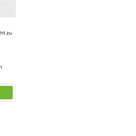
cht zu
h