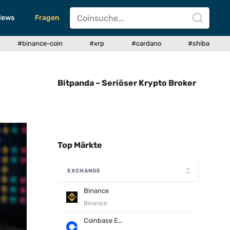
News
Fragen
#binance-coin
#xrp
#cardano
#shiba
Bitpanda – Seriöser Krypto Broker
Top Märkte
EXCHANGE
Binance
Binance
Coinbase Exchange