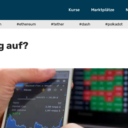
Kurse
Marktplätze
n
#ethereum
#tether
#dash
#polkadot
g auf?