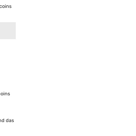
coins
coins
und das