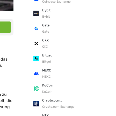
Coinbase Exchange
Bybit
Bybit
Gate
Gate
OKX
OKX
Bitget
 das
Bitget
s
MEXC
MEXC
.
KuCoin
KuCoin
n zu
lt, die
Crypto.com Exchange
ösung
Crypto.com Exchange
HTX