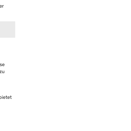
er
öse
 zu
bietet