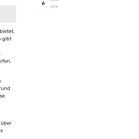
HTX
ietet,
 gibt
u
pfen,
n
grund
öse
 über
es