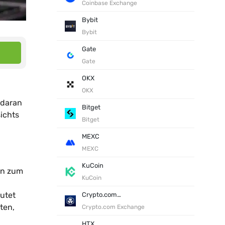
Coinbase Exchange
Bybit
Bybit
Gate
Gate
OKX
OKX
 daran
Bitget
ichts
Bitget
MEXC
MEXC
KuCoin
on zum
KuCoin
utet
Crypto.com Exchange
ten,
Crypto.com Exchange
HTX