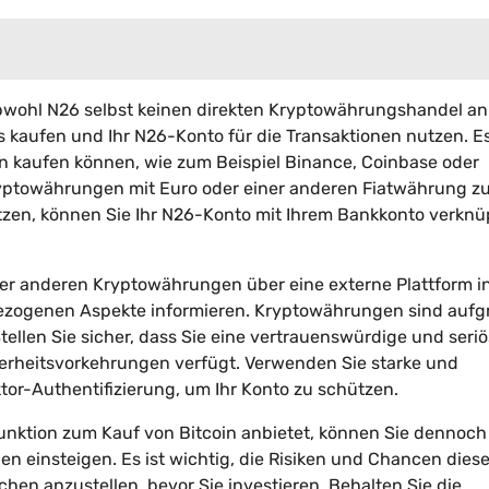
Obwohl N26 selbst keinen direkten Kryptowährungshandel anb
 kaufen und Ihr N26-Konto für die Transaktionen nutzen. Es
in kaufen können, wie zum Beispiel Binance, Coinbase oder
ryptowährungen mit Euro oder einer anderen Fiatwährung z
tzen, können Sie Ihr N26-Konto mit Ihrem Bankkonto verknü
der anderen Kryptowährungen über eine externe Plattform i
tsbezogenen Aspekte informieren. Kryptowährungen sind auf
Stellen Sie sicher, dass Sie eine vertrauenswürdige und seri
erheitsvorkehrungen verfügt. Verwenden Sie starke und
tor-Authentifizierung, um Ihr Konto zu schützen.
nktion zum Kauf von Bitcoin anbietet, können Sie dennoch
n einsteigen. Es ist wichtig, die Risiken und Chancen dies
hen anzustellen, bevor Sie investieren. Behalten Sie die