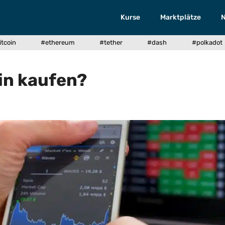
Kurse
Marktplätze
itcoin
#ethereum
#tether
#dash
#polkadot
in kaufen?