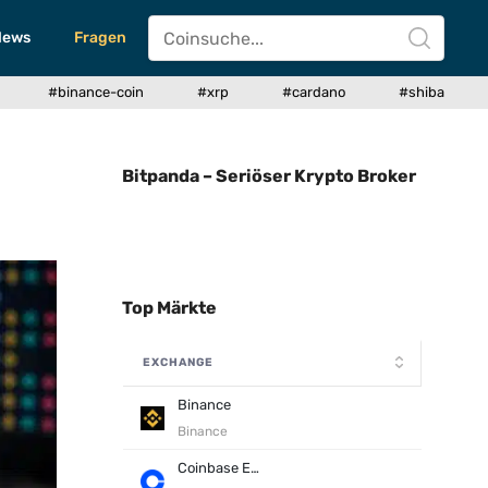
News
Fragen
#binance-coin
#xrp
#cardano
#shiba
Bitpanda – Seriöser Krypto Broker
Top Märkte
EXCHANGE
Binance
Binance
Coinbase Exchange