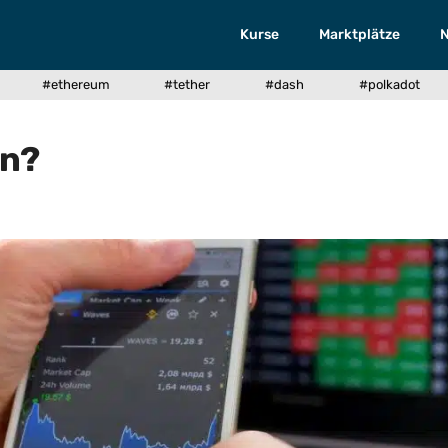
Kurse
Marktplätze
#ethereum
#tether
#dash
#polkadot
en?