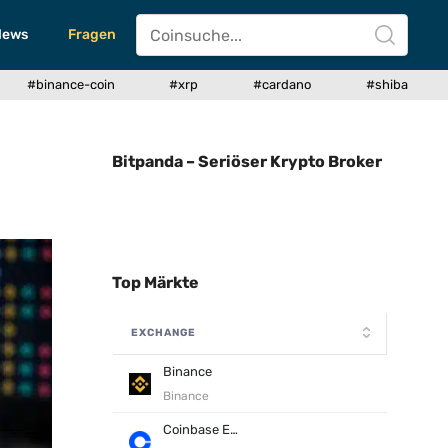
News
Fragen
#binance-coin
#xrp
#cardano
#shiba
Bitpanda – Seriöser Krypto Broker
Top Märkte
EXCHANGE
Binance
Binance
Coinbase Exchange