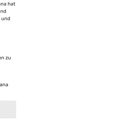
ana hat
und
n und
en zu
lana