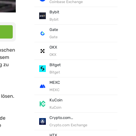
Coinbase Exchange
Bybit
Bybit
Gate
Gate
OKX
enschen
OKX
iesem
g zu
Bitget
Bitget
MEXC
MEXC
 lösen.
KuCoin
KuCoin
nde
Crypto.com Exchange
e
Crypto.com Exchange
HTX