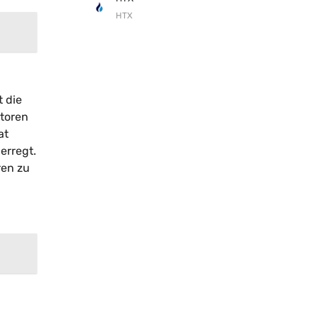
HTX
 die
toren
at
erregt.
ren zu