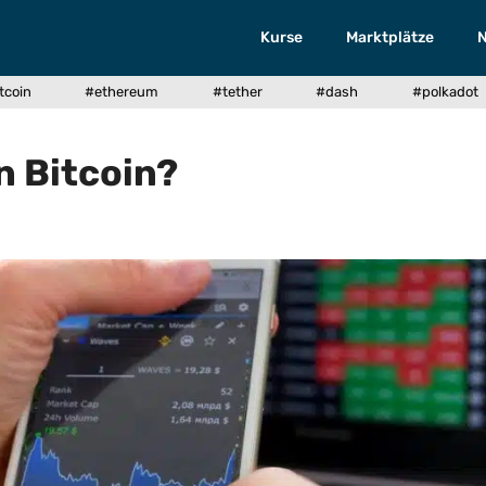
Kurse
Marktplätze
tcoin
#ethereum
#tether
#dash
#polkadot
n Bitcoin?