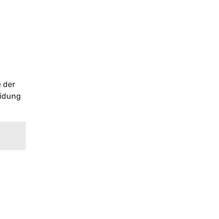
 der
eidung