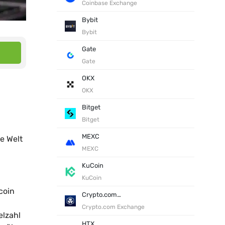
Coinbase Exchange
Bybit
Bybit
Gate
Gate
OKX
OKX
Bitget
Bitget
MEXC
e Welt
MEXC
KuCoin
KuCoin
coin
Crypto.com Exchange
Crypto.com Exchange
elzahl
HTX