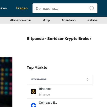
News
Fragen
#binance-coin
#xrp
#cardano
#shiba
Bitpanda – Seriöser Krypto Broker
Top Märkte
EXCHANGE
Binance
Binance
Coinbase Exchange