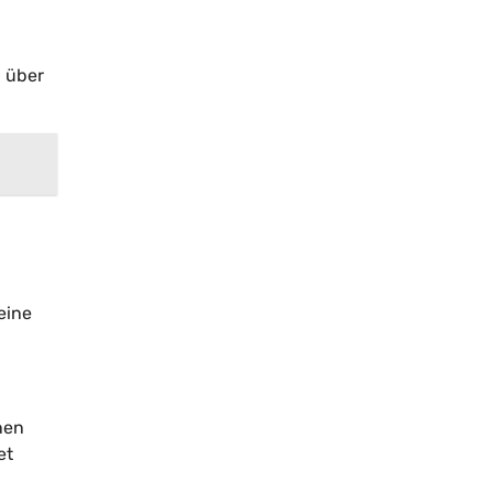
n über
eine
nen
et