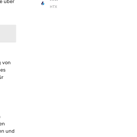
le über
HTX
g von
 es
ür
n
en
nen und