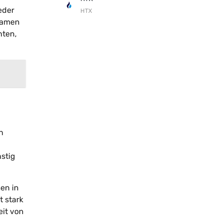
eder
HTX
 Namen
hten,
n
n
stig
en in
t stark
eit von