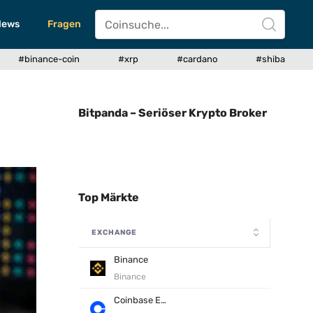
News
Fragen
#binance-coin
#xrp
#cardano
#shiba
Bitpanda – Seriöser Krypto Broker
Top Märkte
EXCHANGE
Binance
Binance
Coinbase Exchange