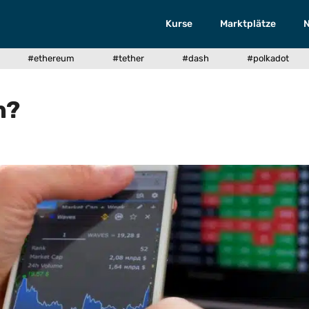
Kurse
Marktplätze
#ethereum
#tether
#dash
#polkadot
n?