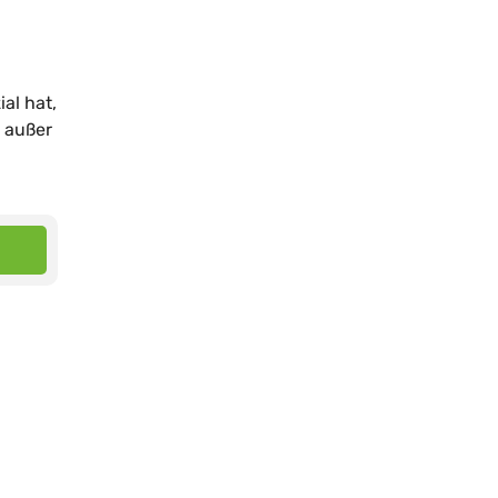
al hat,
t außer