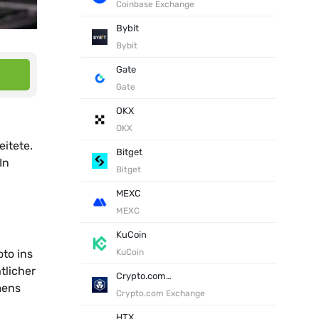
Coinbase Exchange
Bybit
Bybit
Gate
Gate
OKX
OKX
itete.
Bitget
In
Bitget
MEXC
MEXC
KuCoin
to ins
KuCoin
tlicher
Crypto.com Exchange
mens
Crypto.com Exchange
HTX