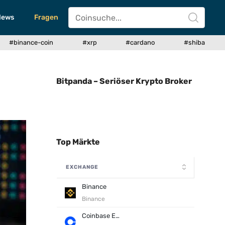
News
Fragen
#binance-coin
#xrp
#cardano
#shiba
Bitpanda – Seriöser Krypto Broker
Top Märkte
EXCHANGE
Binance
Binance
Coinbase Exchange