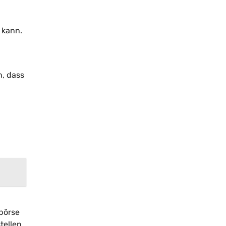
 kann.
n, dass
obörse
tellen,