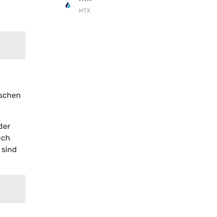
HTX
nschen
der
uch
 sind