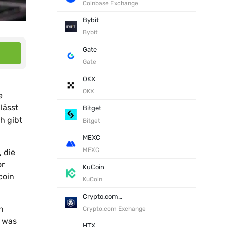
Coinbase Exchange
Bybit
Bybit
Gate
Gate
OKX
OKX
e
lässt
Bitget
h gibt
Bitget
MEXC
MEXC
 die
or
KuCoin
coin
KuCoin
Crypto.com Exchange
n
Crypto.com Exchange
, was
HTX