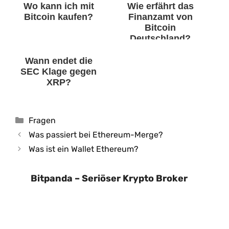
Wo kann ich mit
Wie erfährt das
Bitcoin kaufen?
Finanzamt von
Bitcoin
Deutschland?
Wann endet die
SEC Klage gegen
XRP?
Kategorien
Fragen
Was passiert bei Ethereum-Merge?
Was ist ein Wallet Ethereum?
Bitpanda – Seriöser Krypto Broker