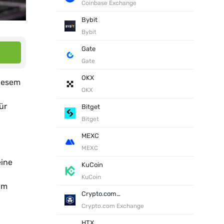
Coinbase Exchange
Bybit
Bybit
Gate
Gate
OKX
diesem
OKX
ür
Bitget
Bitget
MEXC
MEXC
eine
KuCoin
KuCoin
um
Crypto.com Exchange
Crypto.com Exchange
HTX