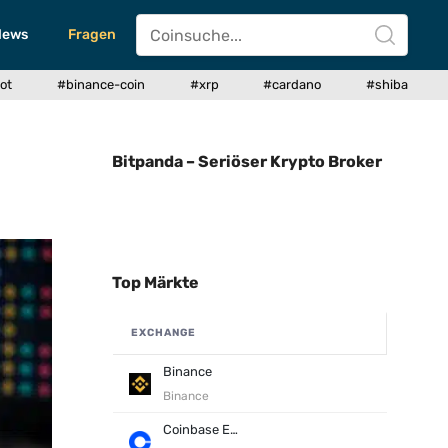
News
Fragen
ot
#binance-coin
#xrp
#cardano
#shiba
Bitpanda – Seriöser Krypto Broker
Top Märkte
EXCHANGE
Binance
Binance
Coinbase Exchange