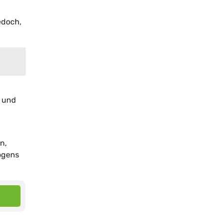
edoch,
n und
n,
mögens