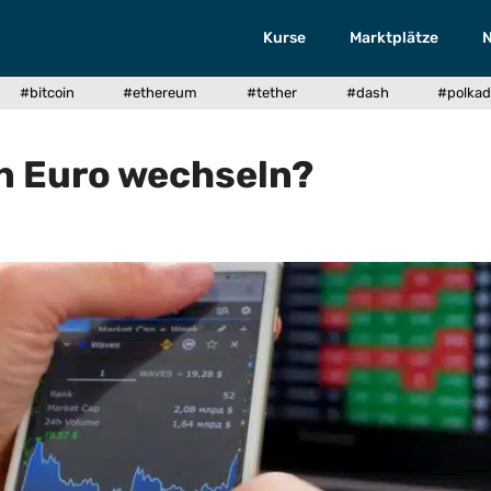
Kurse
Marktplätze
#bitcoin
#ethereum
#tether
#dash
#polkad
in Euro wechseln?