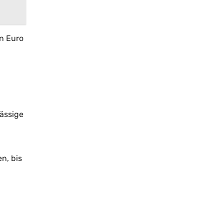
n Euro
lässige
n, bis