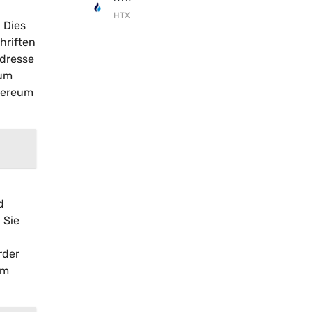
HTX
 Dies
hriften
Adresse
 um
thereum
d
 Sie
rder
em