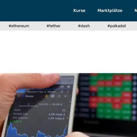
Kurse
Marktplätze
#ethereum
#tether
#dash
#polkadot