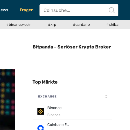
News
Fragen
#binance-coin
#xrp
#cardano
#shiba
Bitpanda – Seriöser Krypto Broker
Top Märkte
EXCHANGE
Binance
Binance
Coinbase Exchange