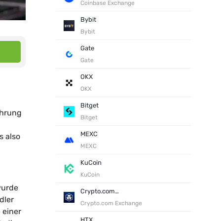
Coinbase Exchange
Bybit
Bybit
Gate
Gate
OKX
OKX
Bitget
ährung
Bitget
MEXC
s also
MEXC
KuCoin
KuCoin
wurde
Crypto.com Exchange
dler
Crypto.com Exchange
 einer
HTX