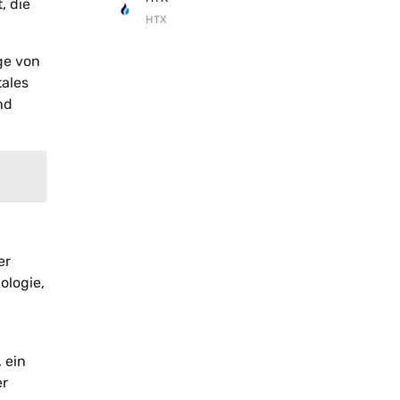
, die
HTX
ge von
tales
nd
er
ologie,
 ein
er