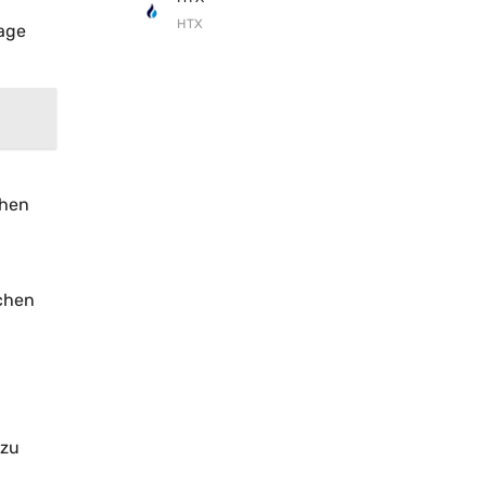
HTX
rage
ihen
ichen
 zu