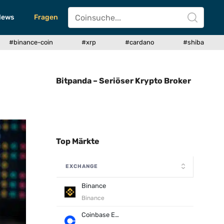
News
Fragen
#binance-coin
#xrp
#cardano
#shiba
Bitpanda – Seriöser Krypto Broker
Top Märkte
EXCHANGE
Binance
Binance
Coinbase Exchange