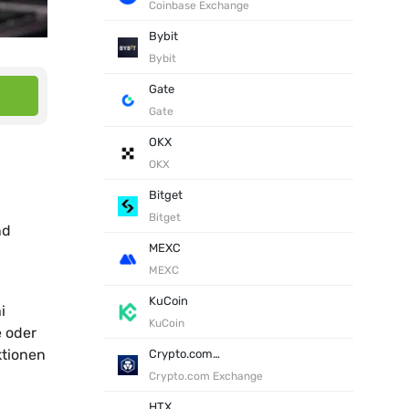
Coinbase Exchange
Bybit
Bybit
Gate
Gate
OKX
OKX
Bitget
Bitget
nd
MEXC
MEXC
KuCoin
i
KuCoin
e oder
ktionen
Crypto.com Exchange
Crypto.com Exchange
HTX