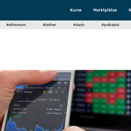
Kurse
Marktplätze
#ethereum
#tether
#dash
#polkadot