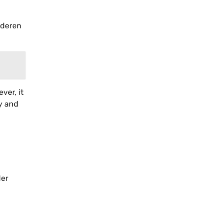
nderen
ver, it
gy and
der