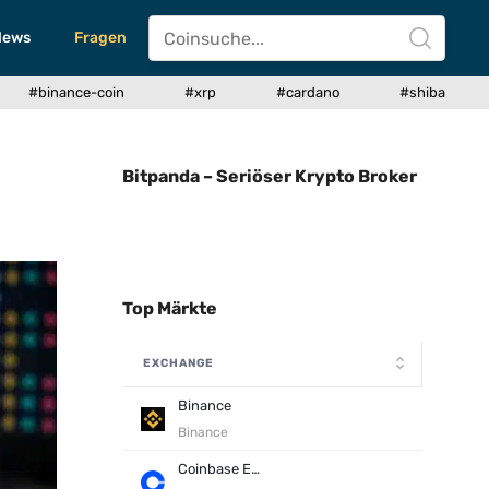
News
Fragen
#binance-coin
#xrp
#cardano
#shiba
Bitpanda – Seriöser Krypto Broker
Top Märkte
EXCHANGE
Binance
Binance
Coinbase Exchange