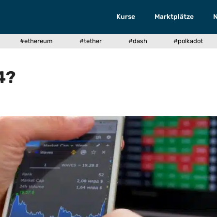
Kurse
Marktplätze
#ethereum
#tether
#dash
#polkadot
4?