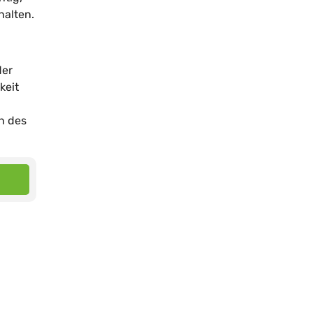
halten.
der
keit
en des