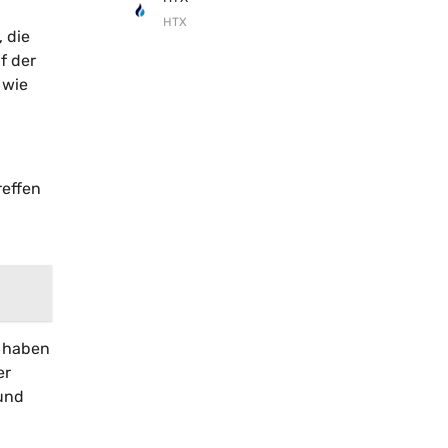
HTX
 die
f der
 wie
reffen
n haben
er
und