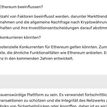
 Ethereum beeinflussen?
lzahl von Faktoren beeinflusst werden, darunter Markttrend
aßnahmen und die allgemeine Nachfrage nach Kryptowährun
behalten und ihre Investitionsentscheidungen darauf abstim
 konkurrieren könnten?
 potenzielle Konkurrenten für Ethereum gelten könnten. Zum
kte, die ähnliche Funktionalitäten wie Ethereum anbieten. E
renz in den kommenden Jahren entwickelt.
auenswürdige Plattform zu sein. Es verwendet fortschrittli
ansaktionen zu schützen und die Integrität des Netzwerks 
siko von Sicherheitslücken oder Angriffen, daher ist es wic