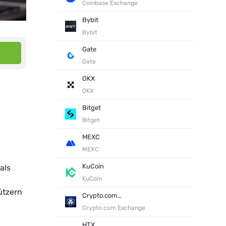
Coinbase Exchange
Bybit
Bybit
Gate
Gate
OKX
OKX
Bitget
Bitget
MEXC
MEXC
KuCoin
als
KuCoin
ützern
Crypto.com Exchange
Crypto.com Exchange
HTX