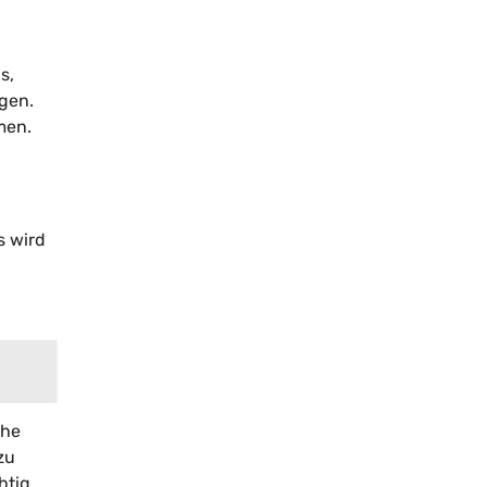
s,
gen.
men.
s wird
che
zu
htig,