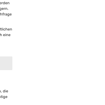
werden
gern.
chfrage
tlichen
h eine
, die
htige