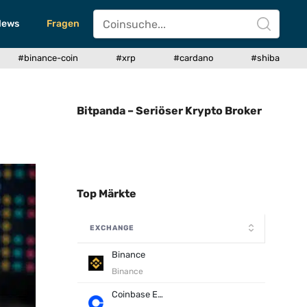
News
Fragen
#binance-coin
#xrp
#cardano
#shiba
Bitpanda – Seriöser Krypto Broker
Top Märkte
EXCHANGE
Binance
Binance
Coinbase Exchange