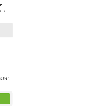
en
ten
icher,