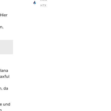
HTX
Hier
n,
olana
axful
n, da
te und
g,