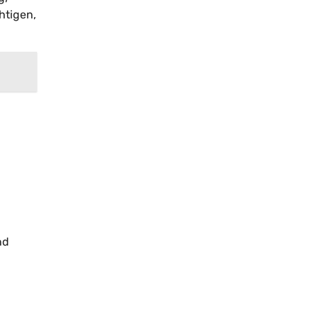
htigen,
nd
l