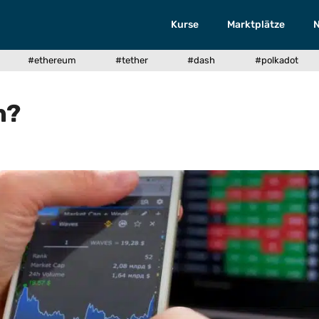
Kurse
Marktplätze
#ethereum
#tether
#dash
#polkadot
n?