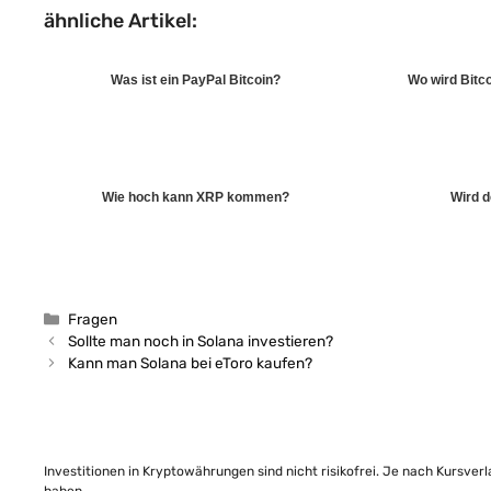
ähnliche Artikel:
Was ist ein PayPal Bitcoin?
Wo wird Bitc
Wie hoch kann XRP kommen?
Wird d
Kategorien
Fragen
Sollte man noch in Solana investieren?
Kann man Solana bei eToro kaufen?
Investitionen in Kryptowährungen sind nicht risikofrei. Je nach Kursver
haben.