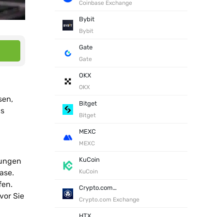
Coinbase Exchange
Bybit
Bybit
Gate
Gate
OKX
OKX
sen,
Bitget
ns
Bitget
MEXC
MEXC
KuCoin
rungen
ase.
KuCoin
fen.
Crypto.com Exchange
vor Sie
Crypto.com Exchange
HTX