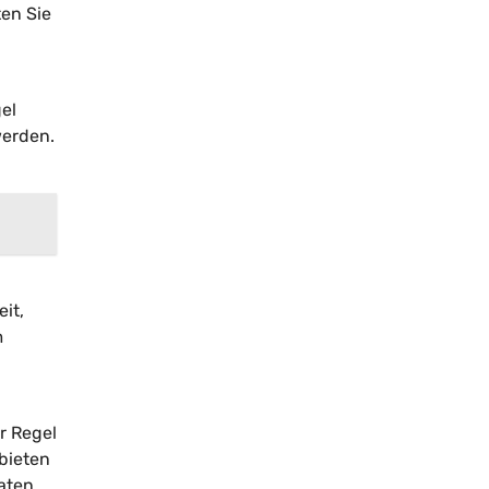
en Sie
el
werden.
it,
m
r Regel
bieten
aten