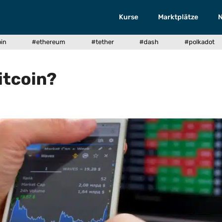
Kurse
Marktplätze
oin
#ethereum
#tether
#dash
#polkadot
itcoin?