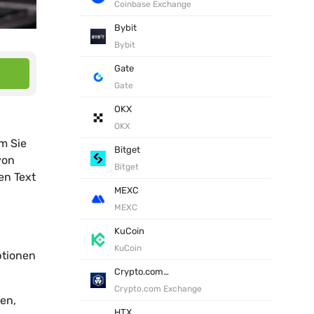
Coinbase Exchange
Bybit
Bybit
Gate
Gate
OKX
OKX
m Sie
Bitget
von
Bitget
en Text
MEXC
MEXC
KuCoin
KuCoin
ptionen
Crypto.com Exchange
Crypto.com Exchange
len,
HTX