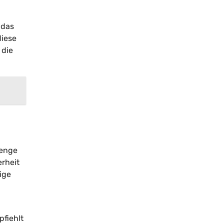
 das
diese
 die
renge
rheit
ige
pfiehlt