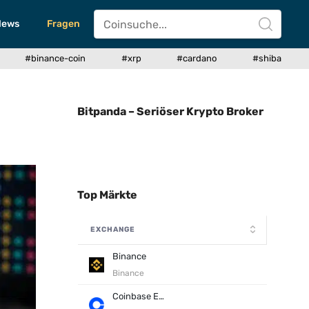
News
Fragen
#binance-coin
#xrp
#cardano
#shiba
Bitpanda – Seriöser Krypto Broker
Top Märkte
EXCHANGE
Binance
Binance
Coinbase Exchange