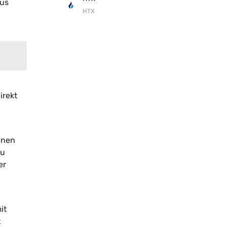
aus
HTX
irekt
nnen
zu
er
it
t