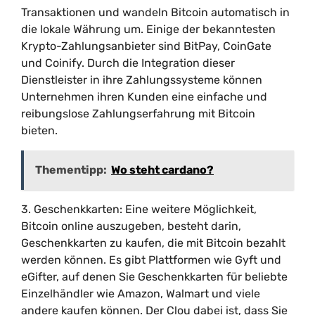
Transaktionen und wandeln Bitcoin automatisch in
die lokale Währung um. Einige der bekanntesten
Krypto-Zahlungsanbieter sind BitPay, CoinGate
und Coinify. Durch die Integration dieser
Dienstleister in ihre Zahlungssysteme können
Unternehmen ihren Kunden eine einfache und
reibungslose Zahlungserfahrung mit Bitcoin
bieten.
Thementipp:
Wo steht cardano?
3. Geschenkkarten: Eine weitere Möglichkeit,
Bitcoin online auszugeben, besteht darin,
Geschenkkarten zu kaufen, die mit Bitcoin bezahlt
werden können. Es gibt Plattformen wie Gyft und
eGifter, auf denen Sie Geschenkkarten für beliebte
Einzelhändler wie Amazon, Walmart und viele
andere kaufen können. Der Clou dabei ist, dass Sie