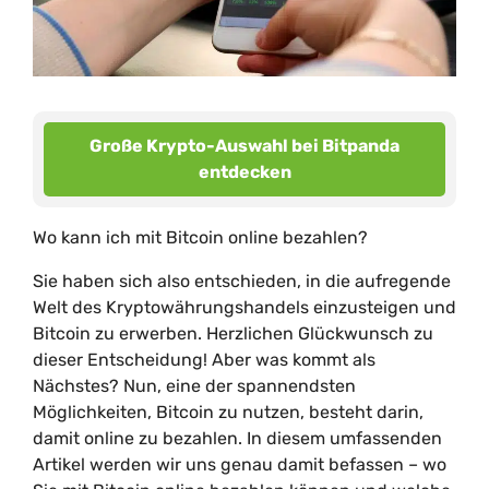
Große Krypto-Auswahl bei Bitpanda
entdecken
Wo kann ich mit Bitcoin online bezahlen?
Sie haben sich also entschieden, in die aufregende
Welt des Kryptowährungshandels einzusteigen und
Bitcoin zu erwerben. Herzlichen Glückwunsch zu
dieser Entscheidung! Aber was kommt als
Nächstes? Nun, eine der spannendsten
Möglichkeiten, Bitcoin zu nutzen, besteht darin,
damit online zu bezahlen. In diesem umfassenden
Artikel werden wir uns genau damit befassen – wo