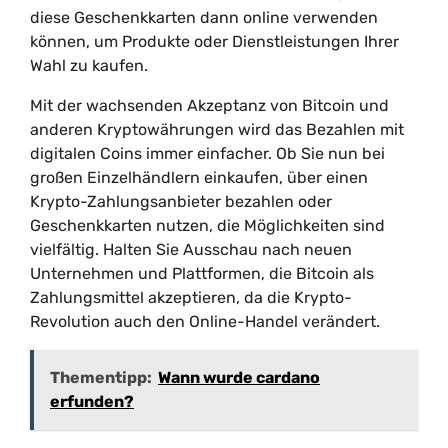
diese Geschenkkarten dann online verwenden
können, um Produkte oder Dienstleistungen Ihrer
Wahl zu kaufen.
Mit der wachsenden Akzeptanz von Bitcoin und
anderen Kryptowährungen wird das Bezahlen mit
digitalen Coins immer einfacher. Ob Sie nun bei
großen Einzelhändlern einkaufen, über einen
Krypto-Zahlungsanbieter bezahlen oder
Geschenkkarten nutzen, die Möglichkeiten sind
vielfältig. Halten Sie Ausschau nach neuen
Unternehmen und Plattformen, die Bitcoin als
Zahlungsmittel akzeptieren, da die Krypto-
Revolution auch den Online-Handel verändert.
Thementipp:
Wann wurde cardano
erfunden?