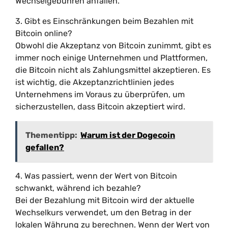
Wechselgebühren anfallen.
3. Gibt es Einschränkungen beim Bezahlen mit
Bitcoin online?
Obwohl die Akzeptanz von Bitcoin zunimmt, gibt es
immer noch einige Unternehmen und Plattformen,
die Bitcoin nicht als Zahlungsmittel akzeptieren. Es
ist wichtig, die Akzeptanzrichtlinien jedes
Unternehmens im Voraus zu überprüfen, um
sicherzustellen, dass Bitcoin akzeptiert wird.
Thementipp:
Warum ist der Dogecoin
gefallen?
4. Was passiert, wenn der Wert von Bitcoin
schwankt, während ich bezahle?
Bei der Bezahlung mit Bitcoin wird der aktuelle
Wechselkurs verwendet, um den Betrag in der
lokalen Währung zu berechnen. Wenn der Wert von