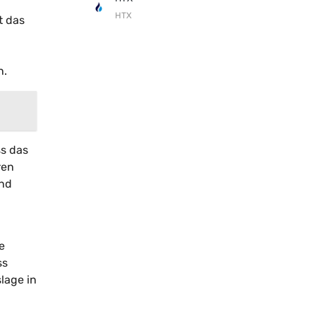
HTX
t das
n.
ss das
ren
und
e
ss
lage in