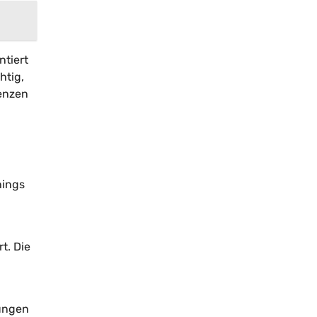
ntiert
htig,
uenzen
nings
t. Die
mungen