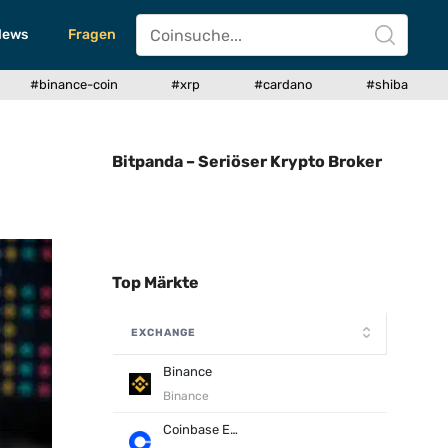
News
Fragen
#binance-coin
#xrp
#cardano
#shiba
Bitpanda – Seriöser Krypto Broker
Top Märkte
EXCHANGE
Binance
Binance
Coinbase Exchange