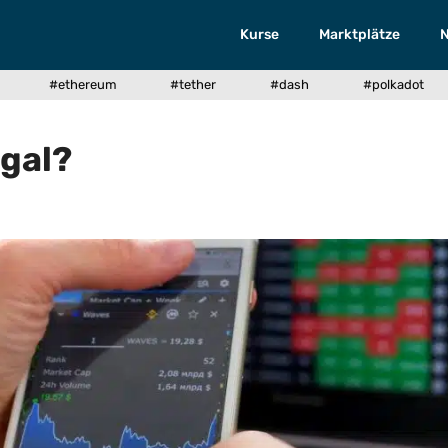
Kurse
Marktplätze
#ethereum
#tether
#dash
#polkadot
egal?