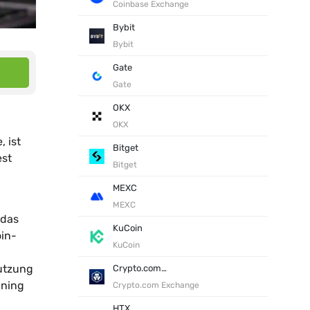
Coinbase Exchange
Bybit
Bybit
Gate
Gate
OKX
OKX
 ist
Bitget
est
Bitget
MEXC
MEXC
 das
KuCoin
oin-
KuCoin
utzung
Crypto.com Exchange
ining
Crypto.com Exchange
HTX