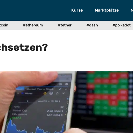
Kurse
Marktplätze
tcoin
#ethereum
#tether
#dash
#polkadot
chsetzen?