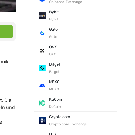
Coinbase Exchange
Bybit
Bybit
Gate
Gate
OKX
OKX
amik
Bitget
Bitget
MEXC
MEXC
KuCoin
. Die
eln und
KuCoin
Crypto.com Exchange
e
Crypto.com Exchange
HTX