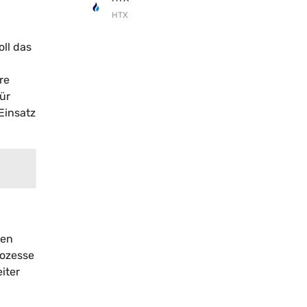
HTX
ll das
re
ür
Einsatz
gen
rozesse
iter