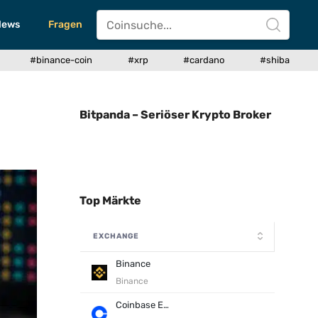
News
Fragen
#binance-coin
#xrp
#cardano
#shiba
Bitpanda – Seriöser Krypto Broker
Top Märkte
EXCHANGE
Binance
Binance
Coinbase Exchange