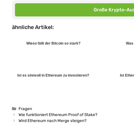
Große Krypto-Aus
ähnliche Artikel:
Wieso fällt der Bitcoin so stark?
Was 
Ist es sinnvoll in Ethereum zu investieren?
Ist Eth
Kategorien
Fragen
Wie funktioniert Ethereum Proof of Stake?
Wird Ethereum nach Merge steigen?