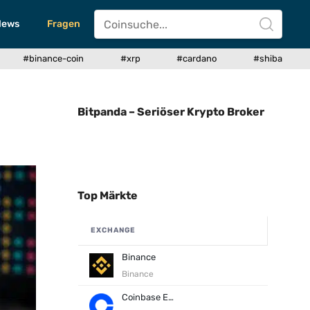
News
Fragen
#binance-coin
#xrp
#cardano
#shiba
Bitpanda – Seriöser Krypto Broker
Top Märkte
EXCHANGE
Binance
Binance
Coinbase Exchange