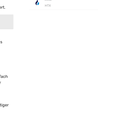
HTX
rt.
as
nfach
r
tiger