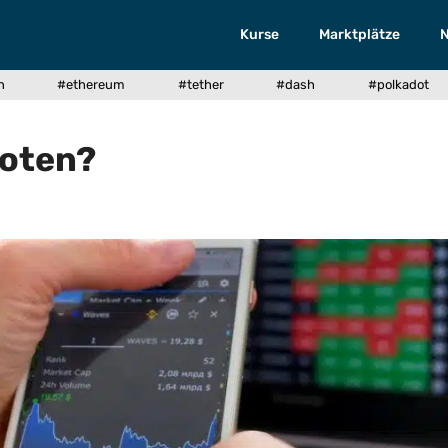
Kurse
Marktplätze
n
#ethereum
#tether
#dash
#polkadot
boten?