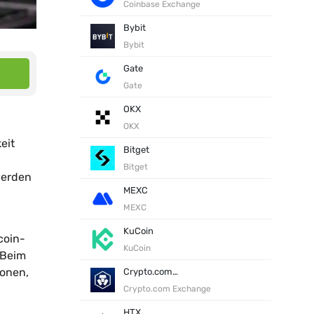
Coinbase Exchange
Bybit
Bybit
Gate
Gate
OKX
OKX
eit
Bitget
Bitget
werden
MEXC
MEXC
KuCoin
coin-
KuCoin
 Beim
sonen,
Crypto.com Exchange
Crypto.com Exchange
HTX