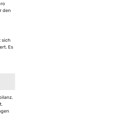
pro
r den
 sich
ert. Es
ilanz.
t.
ngen