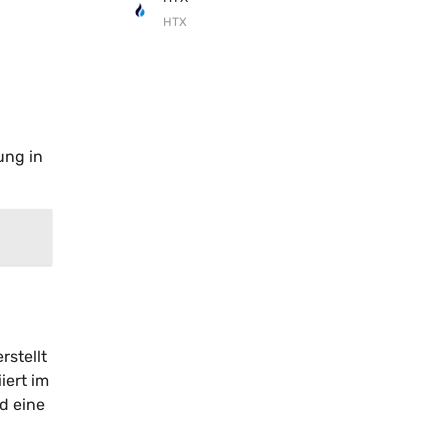
HTX
ung in
rstellt
iert im
d eine