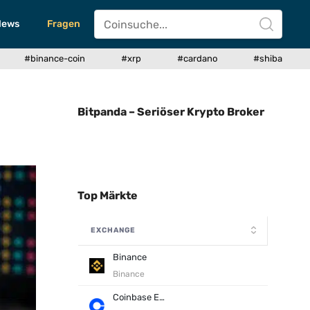
News
Fragen
#binance-coin
#xrp
#cardano
#shiba
Bitpanda – Seriöser Krypto Broker
Top Märkte
EXCHANGE
Binance
Binance
Coinbase Exchange