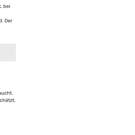
, bei
d. Der
aucht.
chätzt,