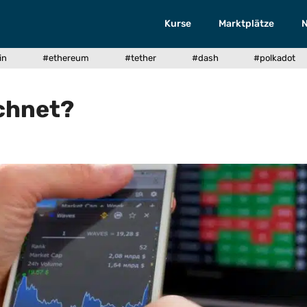
Kurse
Marktplätze
in
#ethereum
#tether
#dash
#polkadot
chnet?