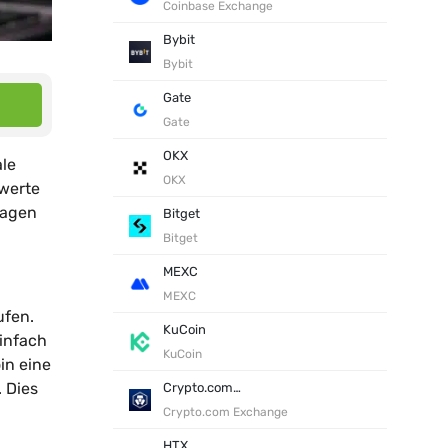
Coinbase Exchange
Bybit
Bybit
Gate
Gate
OKX
ale
OKX
swerte
ragen
Bitget
Bitget
MEXC
MEXC
ufen.
KuCoin
infach
KuCoin
in eine
 Dies
Crypto.com Exchange
Crypto.com Exchange
HTX