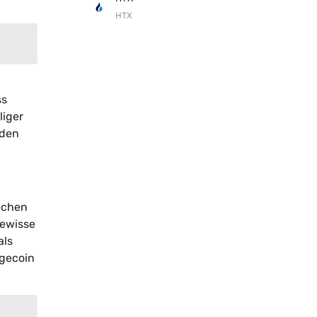
HTX
ss
liger
 den
rechen
gewisse
als
ogecoin