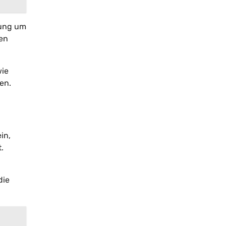
rung um
nen
wie
en.
in,
.
die