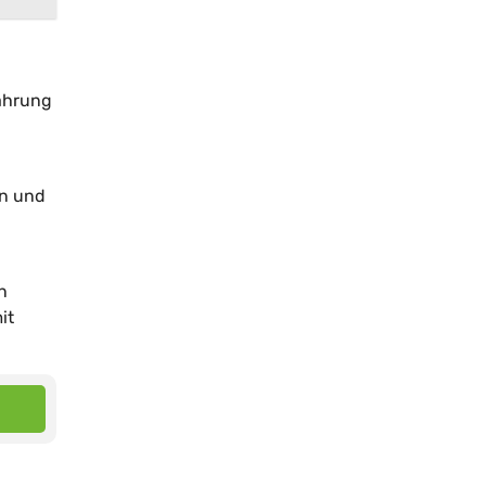
ährung
en und
n
it