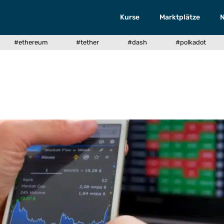
Kurse
Marktplätze
#ethereum
#tether
#dash
#polkadot